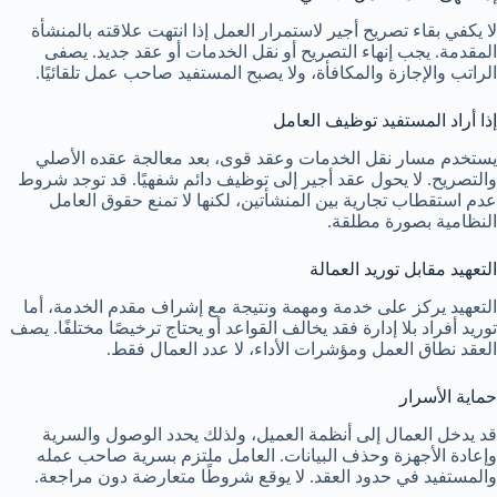
لا يكفي بقاء تصريح أجير لاستمرار العمل إذا انتهت علاقته بالمنشأة
المقدمة. يجب إنهاء التصريح أو نقل الخدمات أو عقد جديد. يصفى
الراتب والإجازة والمكافأة، ولا يصبح المستفيد صاحب عمل تلقائيًا.
إذا أراد المستفيد توظيف العامل
يستخدم مسار نقل الخدمات وعقد قوى، بعد معالجة عقده الأصلي
والتصريح. لا يحول عقد أجير إلى توظيف دائم شفهيًا. قد توجد شروط
عدم استقطاب تجارية بين المنشأتين، لكنها لا تمنع حقوق العامل
النظامية بصورة مطلقة.
التعهيد مقابل توريد العمالة
التعهيد يركز على خدمة ومهمة ونتيجة مع إشراف مقدم الخدمة، أما
توريد أفراد بلا إدارة فقد يخالف القواعد أو يحتاج ترخيصًا مختلفًا. يصف
العقد نطاق العمل ومؤشرات الأداء، لا عدد العمال فقط.
حماية الأسرار
قد يدخل العمال إلى أنظمة العميل، ولذلك يحدد الوصول والسرية
وإعادة الأجهزة وحذف البيانات. العامل ملتزم بسرية صاحب عمله
والمستفيد في حدود العقد. لا يوقع شروطًا متعارضة دون مراجعة.