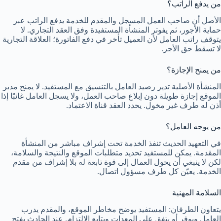
من يدفع الراتب؟
الأصل أن صاحب العمل المسجل والمقدم للخدمة يدفع الراتب عبر
حماية الأجور، ثم يفوتر المنشأة المستفيدة وفق العقد التجاري. لا
يتوقف راتب العامل لأن العميل تأخر في دفع الفاتورة؛ العلاقة التجارية
لا تسقط حق الأجر.
من يمنح الإجازة؟
المنشأة الأصلية تدير رصيد العامل بالتنسيق مع المستفيد. لا يمنح مدير
الموقع إجازة طويلة دون إبلاغ صاحب العمل، ولا يسجل العامل غائبًا إذا
أذن له طرف غير مخول. يحدد العقد قناة الاعتماد.
من يوجه العامل؟
في التعهيد الحديث تنفذ الخدمة تحت إشراف مباشر من المنشأة
المقدمة. يمكن للمستفيد تحديد متطلبات الموقع والنتيجة والسلامة،
لكن لا ينبغي أن يحول العمال إلى قوة تابعة له بلا إشراف من مقدم
الخدمة. يعيّن كل طرف مسؤول اتصال.
السلامة المهنية
يتعاون الطرفان: المستفيد يوضح مخاطر الموقع، والمقدم يدرب
العامل ويوفر أو يتفق على المعدات ويتابع الالتزام. عند الحادث يفتح