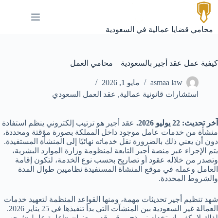
لتجاوز
لى
لمحتوى
محامي قضايا عمالية في السعودية
كيفية عمل عقد أجير بالسعودية – محامي العمل
asmaa law
مايو 1, 2026
استشارات قانونية عمالية
,
عقد العمل السعودي
آخر تحديث: 22 يوليو 2026.
عقد أجير هو ترتيب إلكتروني ينظم استفادة
منشأة من خدمات عامل موجود داخل المملكة بصورة مؤقتة ومحددة،
دون أن يعني ذلك بالضرورة نقل خدماته نهائيًا إلى المنشأة المستفيدة.
يتم الإجراء عبر منصة أجير التابعة لمنظومة وزارة الموارد البشرية،
وتصدر من خلاله عقود أو تصاريح بحسب نوع الخدمة، لتكون إقامة
العامل وعمله في موقع المنشأة المستفيدة نظاميين طوال المدة
والشروط المحددة.
شهد تنظيم أجير تحديثات مهمة، ومنها القواعد المنظمة لتعهيد خدمات
العمالة غير السعودية بين المنشآت التي بدأ تنفيذها في 25 يناير 2026.
لذلك لا يكفي استخدام نموذج ورقي قديم بعنوان «إعارة عامل»؛ يجب