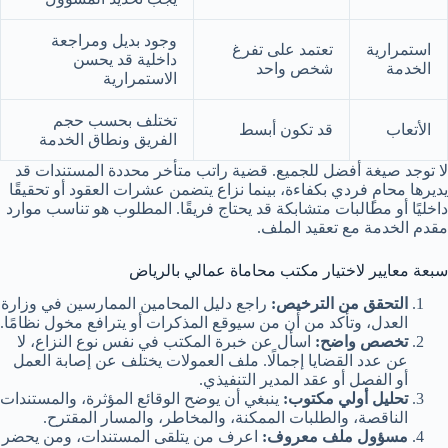
وجود بديل ومراجعة
استمرارية
تعتمد على تفرغ
داخلية قد يحسن
الخدمة
شخص واحد
الاستمرارية
تختلف بحسب حجم
الأتعاب
قد تكون أبسط
الفريق ونطاق الخدمة
لا توجد صيغة أفضل للجميع. قضية راتب متأخر محددة المستندات قد
يديرها محامٍ فردي بكفاءة، بينما نزاع يتضمن عشرات العقود أو تحقيقًا
داخليًا أو مطالبات متشابكة قد يحتاج فريقًا. المطلوب هو تناسب موارد
مقدم الخدمة مع تعقيد الملف.
سبعة معايير لاختيار مكتب محاماة عمالي بالرياض
التحقق من الترخيص:
راجع دليل المحامين الممارسين في وزارة
العدل، وتأكد من أن من سيوقع المذكرات أو يترافع مخول نظامًا.
تخصص واضح:
اسأل عن خبرة المكتب في نفس نوع النزاع، لا
عن عدد القضايا إجمالًا. ملف العمولات يختلف عن إصابة العمل
أو الفصل أو عقد المدير التنفيذي.
تحليل أولي مكتوب:
ينبغي أن يوضح الوقائع المؤثرة، والمستندات
الناقصة، والطلبات الممكنة، والمخاطر، والمسار المقترح.
مسؤول ملف معروف:
اعرف من يتلقى المستندات، ومن يحضر