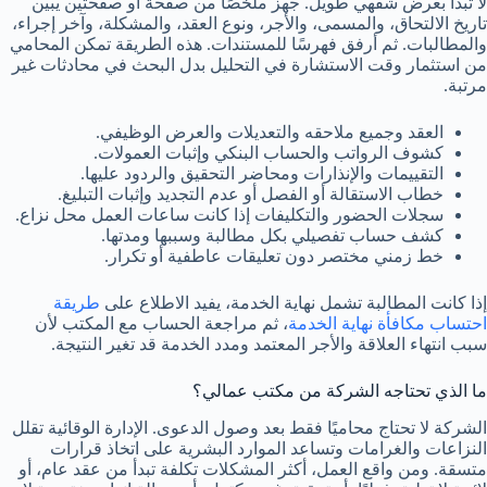
لا تبدأ بعرض شفهي طويل. جهز ملخصًا من صفحة أو صفحتين يبين
تاريخ الالتحاق، والمسمى، والأجر، ونوع العقد، والمشكلة، وآخر إجراء،
والمطالبات. ثم أرفق فهرسًا للمستندات. هذه الطريقة تمكن المحامي
من استثمار وقت الاستشارة في التحليل بدل البحث في محادثات غير
مرتبة.
العقد وجميع ملاحقه والتعديلات والعرض الوظيفي.
كشوف الرواتب والحساب البنكي وإثبات العمولات.
التقييمات والإنذارات ومحاضر التحقيق والردود عليها.
خطاب الاستقالة أو الفصل أو عدم التجديد وإثبات التبليغ.
سجلات الحضور والتكليفات إذا كانت ساعات العمل محل نزاع.
كشف حساب تفصيلي بكل مطالبة وسببها ومدتها.
خط زمني مختصر دون تعليقات عاطفية أو تكرار.
إذا كانت المطالبة تشمل نهاية الخدمة، يفيد الاطلاع على
طريقة
احتساب مكافأة نهاية الخدمة
، ثم مراجعة الحساب مع المكتب لأن
سبب انتهاء العلاقة والأجر المعتمد ومدد الخدمة قد تغير النتيجة.
ما الذي تحتاجه الشركة من مكتب عمالي؟
الشركة لا تحتاج محاميًا فقط بعد وصول الدعوى. الإدارة الوقائية تقلل
النزاعات والغرامات وتساعد الموارد البشرية على اتخاذ قرارات
متسقة. ومن واقع العمل، أكثر المشكلات تكلفة تبدأ من عقد عام، أو