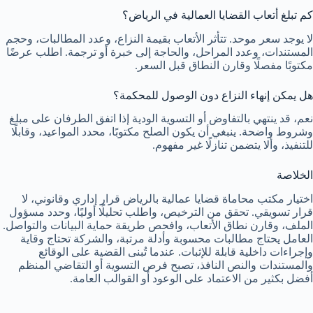
كم تبلغ أتعاب القضايا العمالية في الرياض؟
لا يوجد سعر موحد. تتأثر الأتعاب بقيمة النزاع، وعدد المطالبات، وحجم
المستندات، وعدد المراحل، والحاجة إلى خبرة أو ترجمة. اطلب عرضًا
مكتوبًا مفصلًا وقارن النطاق قبل السعر.
هل يمكن إنهاء النزاع دون الوصول للمحكمة؟
نعم، قد ينتهي بالتفاوض أو التسوية الودية إذا اتفق الطرفان على مبلغ
وشروط واضحة. ينبغي أن يكون الصلح مكتوبًا، محدد المواعيد، وقابلًا
للتنفيذ، وألا يتضمن تنازلًا غير مفهوم.
الخلاصة
اختيار مكتب محاماة قضايا عمالية بالرياض قرار إداري وقانوني، لا
قرار تسويقي. تحقق من الترخيص، واطلب تحليلًا أوليًا، وحدد مسؤول
الملف، وقارن نطاق الأتعاب، وافحص طريقة حماية البيانات والتواصل.
العامل يحتاج مطالبات محسوبة وأدلة مرتبة، والشركة تحتاج وقاية
وإجراءات داخلية قابلة للإثبات. عندما تُبنى القضية على الوقائع
والمستندات والنص النافذ، تصبح فرص التسوية أو التقاضي المنظم
أفضل بكثير من الاعتماد على الوعود أو القوالب العامة.