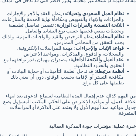
مقالة قديمة أو نسخة غير محدثة. وأبرز الأطر التي قد تدخل في الملف:
نظام العمل السعودي وتعديلاته:
ينظم العقد والأجر والإجازات
والجزاءات والإنهاء والتعويض ومكافأة نهاية الخدمة والمنازعات.
اللائحة التنفيذية والقرارات الوزارية:
تتضمن تفاصيل تطبيقية
وتحديثات ينبغي فحصها حسب نوع النشاط والعامل.
نظام المحاماة:
ينظم الترخيص والقيد والواجبات المهنية، ولذلك
يجب التحقق من المحامي الممارس.
قواعد الإثبات والإجراءات:
مهمة للمراسلات الإلكترونية،
والسجلات، والدفوع، والمذكرات، ومواعيد الاعتراض.
عقد العمل واللائحة الداخلية:
مصدران مهمان بقدر توافقهما مع
الحقوق والحدود النظامية.
أنظمة مرتبطة:
قد تدخل أنظمة التأمينات أو حماية البيانات أو
مكافحة التستر أو الإقامة بحسب الوقائع، دون أن يعني ذلك
تطبيقها على كل نزاع.
من المهم كذلك عدم إهمال المدة النظامية لسماع الدعوى بعد انتهاء
علاقة العمل، أو مواعيد الاعتراض على الحكم. المكتب المسؤول يضع
جدول مواعيد منذ اليوم الأول ولا يعتمد على الذاكرة أو المراسلات
المتفرقة.
خبرة عملية: مؤشرات جودة المذكرة العمالية