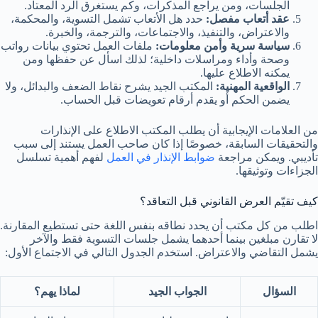
الجلسات، ومن يراجع المذكرات، وكم يستغرق الرد المعتاد.
عقد أتعاب مفصل:
حدد هل الأتعاب تشمل التسوية، والمحكمة،
والاعتراض، والتنفيذ، والاجتماعات، والترجمة، والخبرة.
سياسة سرية وأمن معلومات:
ملفات العمل تحتوي بيانات رواتب
وصحة وأداء ومراسلات داخلية؛ لذلك اسأل عن حفظها ومن
يمكنه الاطلاع عليها.
الواقعية المهنية:
المكتب الجيد يشرح نقاط الضعف والبدائل، ولا
يضمن الحكم أو يقدم أرقام تعويضات قبل الحساب.
من العلامات الإيجابية أن يطلب المكتب الاطلاع على الإنذارات
والتحقيقات السابقة، خصوصًا إذا كان صاحب العمل يستند إلى سبب
تأديبي. ويمكن مراجعة
ضوابط الإنذار في العمل
لفهم أهمية تسلسل
الجزاءات وتوثيقها.
كيف تقيّم العرض القانوني قبل التعاقد؟
اطلب من كل مكتب أن يحدد نطاقه بنفس اللغة حتى تستطيع المقارنة.
لا تقارن مبلغين بينما أحدهما يشمل جلسات التسوية فقط والآخر
يشمل التقاضي والاعتراض. استخدم الجدول التالي في الاجتماع الأول:
السؤال
الجواب الجيد
لماذا يهم؟