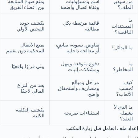
من سيدير
اسم ومسؤوليات
يمنع ضياع المتابعة
الملف؟
وقناة اتصال واضحة
بين أعضاء الفريق
ما
قائمة مرتبطة بكل
يكشف جودة
المستندات
مطالبة
الفحص الأولي
الناقصة؟
تفاوض، تسوية، تقاضٍ،
يمنع الانتقال
ما البدائل؟
أو معالجة داخلية
للمحكمة دون تقييم
ما
دفوع متوقعة ومهل
يبني قرارًا واقعيًا
المخاطر؟
ومشكلات إثبات
كيف
مراحل ومبالغ
يحد من النزاع
تُحسب
ومصاريف واستحقاق
المالي لاحقًا
الأتعاب؟
واضح
ما الذي لا
يكشف التكلفة
يشمله
استثناءات صريحة
الكلية
العقد؟
إعداد ملف العامل قبل زيارة المكتب