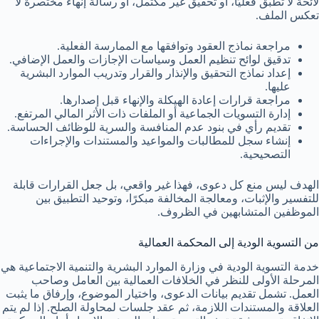
لائحة لا تطبق فعليًا، أو تحقيق غير مكتمل، أو رسالة إنهاء مختصرة لا
تعكس الملف.
مراجعة نماذج العقود وتوافقها مع الممارسة الفعلية.
تدقيق لوائح تنظيم العمل وسياسات الإجازات والعمل الإضافي.
إعداد نماذج التحقيق والإنذار والقرار وتدريب الموارد البشرية
عليها.
مراجعة قرارات إعادة الهيكلة والإنهاء قبل إصدارها.
إدارة التسويات الجماعية أو الملفات ذات الأثر المالي المرتفع.
تقديم رأي في بنود عدم المنافسة والسرية للوظائف الحساسة.
إنشاء سجل للمطالبات والمواعيد والمستندات والإجراءات
التصحيحية.
الهدف ليس منع كل دعوى، فهذا غير واقعي، بل جعل القرارات قابلة
للتفسير والإثبات، ومعالجة المخالفة مبكرًا، وتوحيد التطبيق بين
الموظفين المتشابهين في الظروف.
من التسوية الودية إلى المحكمة العمالية
خدمة التسوية الودية في وزارة الموارد البشرية والتنمية الاجتماعية هي
المرحلة الأولى للنظر في الخلافات العمالية بين العامل وصاحب
العمل. تشمل تقديم بيانات الدعوى، واختيار الموضوع، وإرفاق ما يثبت
العلاقة والمستندات اللازمة، ثم عقد جلسات لمحاولة الصلح. إذا لم يتم