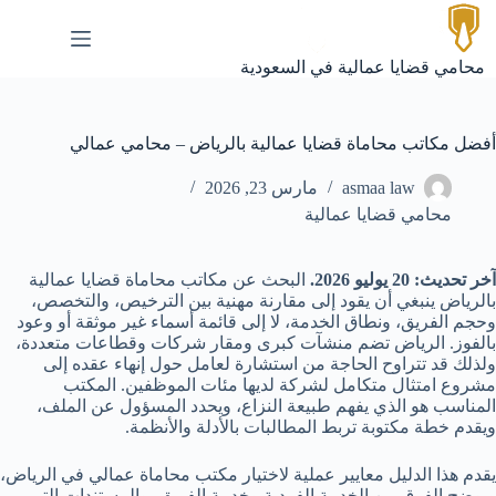
لتجاوز
لى
لمحتوى
محامي قضايا عمالية في السعودية
أفضل مكاتب محاماة قضايا عمالية بالرياض – محامي عمالي
asmaa law
مارس 23, 2026
محامي قضايا عمالية
آخر تحديث: 20 يوليو 2026.
البحث عن مكاتب محاماة قضايا عمالية
بالرياض ينبغي أن يقود إلى مقارنة مهنية بين الترخيص، والتخصص،
وحجم الفريق، ونطاق الخدمة، لا إلى قائمة أسماء غير موثقة أو وعود
بالفوز. الرياض تضم منشآت كبرى ومقار شركات وقطاعات متعددة،
ولذلك قد تتراوح الحاجة من استشارة لعامل حول إنهاء عقده إلى
مشروع امتثال متكامل لشركة لديها مئات الموظفين. المكتب
المناسب هو الذي يفهم طبيعة النزاع، ويحدد المسؤول عن الملف،
ويقدم خطة مكتوبة تربط المطالبات بالأدلة والأنظمة.
يقدم هذا الدليل معايير عملية لاختيار مكتب محاماة عمالي في الرياض،
ويوضح الفرق بين الخدمة الفردية وخدمة الفريق، والمستندات التي