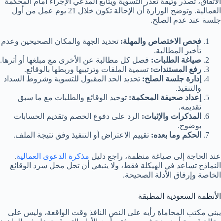
الاتفاق، تصدر وثيقة تعذر التسوية ويتابع المدعي الإجراء أمام المحكمة
العمالية. وتوضح الوزارة أن الإحالة تكون خلال 21 يوم عمل من أول
جلسة عند عدم الصلح.
فحص الاختصاص والمهلة:
تحديد الجهة والمكان الصحيحين وعدم
تأخير المطالبة.
صياغة الطلبات:
فصل كل مطالبة عن الأخرى مع مبلغها أو أثرها.
رفع المستندات:
تسمية الملفات وترتيبها وربطها بالوقائع.
إدارة جلسة الصلح:
تحديد الحد المقبول للتسوية وشروط السداد
والتنفيذ.
إعداد صحيفة المحكمة:
توحيد الوقائع والطلبات مع ما سبق
تقديمه.
المذكرات والإثبات:
الرد على دفوع الخصم وتقديم الحسابات
بوضوح.
الحكم وما بعده:
تقييم الاعتراض أو التنفيذ وفق نتيجة الملف.
عند الحاجة إلى صياغة منظمة، راجع دليل
مذكرة الدعوى العمالية
.
النماذج تساعد في الهيكلة فقط، ولا ينبغي أن تحل محل سرد الوقائع
الخاصة وإرفاق الأدلة الصحيحة.
الأنظمة السعودية المطبقة
يبني مكتب المحاماة رأيه على النص النافذ وقت الواقعة، وليس على