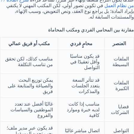
من نظام العمل
في تكوين تصور أولي، لكن المكتب المهني لا يكتفي
بإيراد المادة؛ بل يراجع نوع العقد، ونص التعويض، وسبب الإنهاء،
والمستندات السابقة له.
مقارنة بين المحامي الفردي ومكتب المحاماة
العنصر
محامٍ فردي
مكتب أو فريق عمالي
قد يكون مناسبًا
الملفات
مناسب كذلك، لكن تحقق
وأقل تعقيدًا في
البسيطة
من تناسب التكلفة
التواصل
قد تتأثر السعة
يمكن توزيع البحث
الملفات
بتعدد الجلسات
والصياغة والمتابعة على
الكبيرة
والمذكرات
فريق
مناسب إذا كانت
غالبًا أفضل عند تعدد
قضايا
لديه خبرة وموارد
الموظفين والسياسات
الشركات
كافية
والفروع
قد يكون عبر مدير ملف؛
التواصل
اتصال مباشر غالبًا
يجب تحديد المسؤول