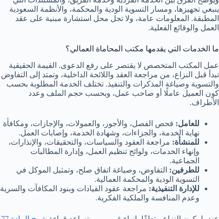
ينبغي تجهيزها، ومسار التسوية الودية والمحكمة، والأنظمة السعودية
المطبقة. المعلومات عامة، ولا تحل محل استشارة مبنية على عقد
العمل والوقائع الفعلية.
ما الخدمات التي يقدمها مكتب المحاماة العمالي؟
عمل المكتب المتخصص لا يقتصر على رفع الدعوى. القيمة الحقيقية
تبدأ قبل النزاع، من مراجعة العقد واللائحة الداخلية، وتمتد إلى التفاوض
والتسوية وصياغة المذكرات والتنفيذ. تختلف الخدمة المطلوبة بحسب
كون العميل عاملًا أو صاحب عمل، وبحسب حجم الملف وعدد
الأطراف.
للعامل:
فحص الفصل، والأجور، والعمولات، والإجازات، ومكافأة
نهاية الخدمة، والجزاءات، وشهادة الخدمة، وإصابات العمل.
للمنشأة:
مراجعة العقود والسياسات، والتحقيقات، والإنذارات،
وإنهاء الخدمات، ولوائح تنظيم العمل، وإدارة المطالبات
الجماعية.
للطرفين:
التفاوض، وصياغة اتفاق صلح، وتمثيل الموكل في
التسوية الودية والمحكمة العمالية.
للإدارة التنفيذية:
مراجعة عقود القيادات وبنود المكافآت والسرية
وعدم المنافسة والملكية الفكرية.
عندما يكون النزاع متعلقًا بإنهاء غير مبرر، تساعد قراءة
شرح المادة 77