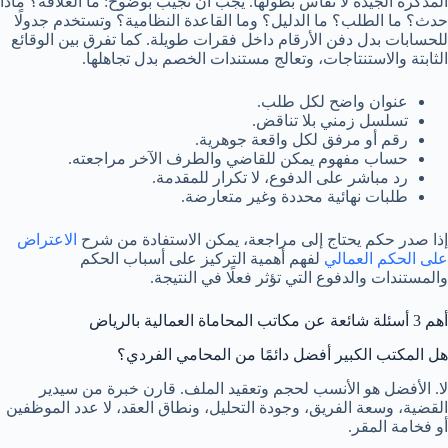
المذكرة الجيدة لا تقاس بطولها. يجب أن تجيب بوضوح: ما العلاقة؟ ماذا
حدث؟ ما الطلب؟ ما الدليل؟ وما القاعدة النظامية؟ وتستخدم جدولًا
للحسابات بدل دفن الأرقام داخل فقرات طويلة. كما تفرق بين الوقائع
الثابتة والاستنتاجات، وتعالج مستندات الخصم بدل تجاهلها.
عنوان واضح لكل طلب.
تسلسل زمني بلا تناقض.
رقم أو مرفق لكل واقعة جوهرية.
حساب مفهوم يمكن للقاضي والطرف الآخر مراجعته.
رد مباشر على الدفوع، لا تكرار للمقدمة.
طلبات نهائية محددة وغير متعارضة.
إذا صدر حكم يحتاج إلى مراجعة، يمكن الاستفادة من شرح
الاعتراض
على الحكم العمالي
لفهم أهمية التركيز على أسباب الحكم
والمستندات والدفوع التي تؤثر فعلًا في النتيجة.
أهم 3 أسئلة شائعة عن مكاتب المحاماة العمالية بالرياض
هل المكتب الكبير أفضل دائمًا من المحامي الفردي؟
لا. الأفضل هو الأنسب لحجم وتعقيد الملف. قارن خبرة من سيدير
القضية، وسعة الفريق، وجودة التحليل، ونطاق العقد، لا عدد الموظفين
أو فخامة المقر.