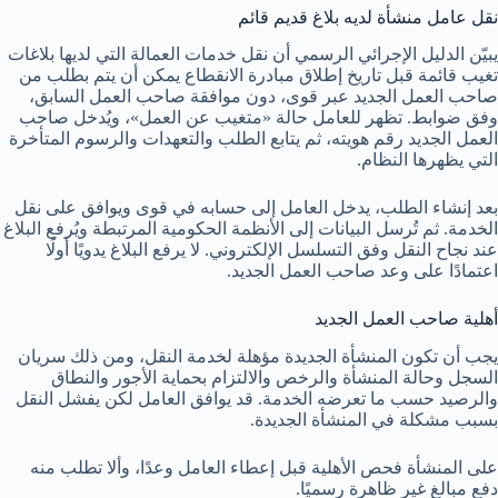
نقل عامل منشأة لديه بلاغ قديم قائم
يبيّن الدليل الإجرائي الرسمي أن نقل خدمات العمالة التي لديها بلاغات
تغيب قائمة قبل تاريخ إطلاق مبادرة الانقطاع يمكن أن يتم بطلب من
صاحب العمل الجديد عبر قوى، دون موافقة صاحب العمل السابق،
وفق ضوابط. تظهر للعامل حالة «متغيب عن العمل»، ويُدخل صاحب
العمل الجديد رقم هويته، ثم يتابع الطلب والتعهدات والرسوم المتأخرة
التي يظهرها النظام.
بعد إنشاء الطلب، يدخل العامل إلى حسابه في قوى ويوافق على نقل
الخدمة. ثم تُرسل البيانات إلى الأنظمة الحكومية المرتبطة ويُرفع البلاغ
عند نجاح النقل وفق التسلسل الإلكتروني. لا يرفع البلاغ يدويًا أولًا
اعتمادًا على وعد صاحب العمل الجديد.
أهلية صاحب العمل الجديد
يجب أن تكون المنشأة الجديدة مؤهلة لخدمة النقل، ومن ذلك سريان
السجل وحالة المنشأة والرخص والالتزام بحماية الأجور والنطاق
والرصيد حسب ما تعرضه الخدمة. قد يوافق العامل لكن يفشل النقل
بسبب مشكلة في المنشأة الجديدة.
على المنشأة فحص الأهلية قبل إعطاء العامل وعدًا، وألا تطلب منه
دفع مبالغ غير ظاهرة رسميًا.