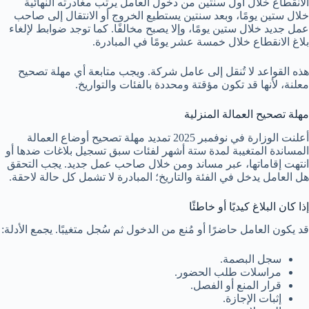
الانقطاع خلال أول سنتين من دخول العامل يرتب مغادرته النهائية
خلال ستين يومًا، وبعد سنتين يستطيع الخروج أو الانتقال إلى صاحب
عمل جديد خلال ستين يومًا، وإلا يصبح مخالفًا. كما توجد ضوابط لإلغاء
بلاغ الانقطاع خلال خمسة عشر يومًا في المبادرة.
هذه القواعد لا تُنقل إلى عامل شركة. ويجب متابعة أي مهلة تصحيح
معلنة، لأنها قد تكون مؤقتة ومحددة بالفئات والتواريخ.
مهلة تصحيح العمالة المنزلية
أعلنت الوزارة في نوفمبر 2025 تمديد مهلة تصحيح أوضاع العمالة
المساندة المتغيبة لمدة ستة أشهر لفئات سبق تسجيل بلاغات ضدها أو
انتهت إقاماتها، عبر مساند ومن خلال صاحب عمل جديد. يجب التحقق
هل العامل يدخل في الفئة والتاريخ؛ المبادرة لا تشمل كل حالة لاحقة.
إذا كان البلاغ كيديًا أو خاطئًا
قد يكون العامل حاضرًا أو مُنع من الدخول ثم سُجل متغيبًا. يجمع الأدلة:
سجل البصمة.
مراسلات طلب الحضور.
قرار المنع أو الفصل.
إثبات الإجازة.