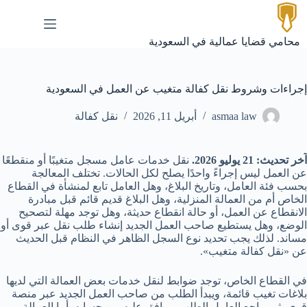
لتجاوز
لى
لمحتوى
محامي قضايا عمالية في السعودية
إجراءات وشروط نقل كفالة متغيب عن العمل في السعودية
asmaa law
أبريل 11, 2026
نقل كفالة
آخر تحديث: 21 يوليو 2026.
نقل خدمات عامل مسجل متغيبًا أو منقطعًا
عن العمل ليس إجراءً واحدًا يصلح لكل الحالات. تختلف المعالجة
بحسب فئة العامل، وتاريخ البلاغ، وهل العامل تابع لمنشأة في القطاع
الخاص أم من العمالة المنزلية، وهل البلاغ قديم قائم قبل مبادرة
الانقطاع عن العمل، أو حالة انقطاع حديثة، وهل توجد مهلة لتصحيح
الوضع، وهل يستطيع صاحب العمل الجديد إنشاء طلب نقل عبر قوى أو
مساند. لذلك يجب تحديد نوع السجل الظاهر في النظام قبل الحديث
عن «نقل كفالة متغيب».
في القطاع الخاص، توجد ضوابط لنقل خدمات بعض العمالة التي لديها
بلاغات تغيب قائمة، ويبدأ الطلب من صاحب العمل الجديد عبر منصة
قوى، ثم يراجع العامل الطلب ويوافق عليه من حسابه. أما العمالة