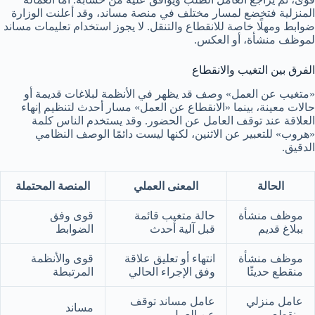
المنزلية فتخضع لمسار مختلف في منصة مساند، وقد أعلنت الوزارة
ضوابط ومهلًا خاصة للانقطاع والتنقل. لا يجوز استخدام تعليمات مساند
لموظف منشأة، أو العكس.
الفرق بين التغيب والانقطاع
«متغيب عن العمل» وصف قد يظهر في الأنظمة لبلاغات قديمة أو
حالات معينة، بينما «الانقطاع عن العمل» مسار أحدث لتنظيم إنهاء
العلاقة عند توقف العامل عن الحضور. وقد يستخدم الناس كلمة
«هروب» للتعبير عن الاثنين، لكنها ليست دائمًا الوصف النظامي
الدقيق.
الحالة
المعنى العملي
المنصة المحتملة
موظف منشأة
حالة متغيب قائمة
قوى وفق
ببلاغ قديم
قبل آلية أحدث
الضوابط
موظف منشأة
انتهاء أو تعليق علاقة
قوى والأنظمة
منقطع حديثًا
وفق الإجراء الحالي
المرتبطة
عامل منزلي
عامل مساند توقف
مساند
منقطع
عن العمل