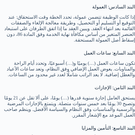
البند السادس: العمولة
إذا كانت الوظيفة تتضمن عمولة، تحدد الخطة وقت الاستحقاق: عند
التوقيع أو التسليم أو التحصيل، وطريقة معالجة الإلغاء والصفقات
القائمة بعد انتهاء العقد. ويبين العقد ما إذا اتفق الطرفان على استبعاد
العنصر المتغير من أساس مكافأة نهاية الخدمة وفق المادة 86، دون
إسقاط أصل العمولة المستحقة.
البند السابع: ساعات العمل
تكون ساعات العمل (…) يوميًا و(…) أسبوعيًا، وتحدد أيام الراحة
والمناوبات. يعوض العمل الإضافي وفق النظام، وتعد ساعات الأعياد
والعطل إضافية. لا يعد الراتب شاملًا لعدد غير محدود من الساعات.
البند الثامن: الإجازات
يستحق العامل إجازة سنوية قدرها (…) يومًا، على ألا تقل عن 21 يومًا
وتصبح 30 يومًا بعد خمس سنوات متصلة. ويتمتع بالإجازات المرضية
والرسمية والمناسبات وفق النظام والسياسة الأفضل. وينظم صاحب
العمل الموعد مع الإشعار المقرر.
البند التاسع: التأمين والمزايا