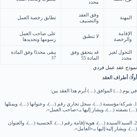
محدد
وفق العقد
المهنة
تطابق رخصة العمل
والتصنيف
الإقامة
على صاحب العمل
لا تنطبق
والرخصة
رسومها وتجديدها
التحول لغير
قد يتحقق وفق
يبقى محددًا وفق المادة
37
محدد
المادة 55
نموذج عقد عمل فردي
أولًا: أطراف العقد
في يوم (…) الموافق (…) أبرم هذا العقد بين:
1. شركة/مؤسسة (…)، سجل تجاري رقم (…)، وعنوانها (…)، ويمثلها
(…) بصفته (…)، ويشار إليها بـ«صاحب العمل».
2. السيد/السيدة (…)، هوية/إقامة رقم (…)، الجنسية (…)، والعنوان
(…)، ويشار إليه/إليها بـ«العامل».