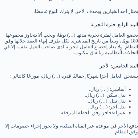
يختار أحد الخيارين ويحذف الآخر. لا يترك النوع غامضًا.
البند الرابع: فترة التجربة
يخضع العامل لفترة تجربة مدتها (…) يومًا، ويجب ألا يتجاوز مجموعها
180 يومًا، وتبدأ من تاريخ المباشرة. لكل طرف إنهاء العقد خلالها وفق
النظام. ولا يعاد إخضاع العامل لتجربة لدى صاحب العمل نفسه إلا في
الحالات النظامية وباتفاق مكتوب.
البند الخامس: الأجر
يستحق العامل أجرًا شهريًا إجماليًا قدره (…) ريال، موزعًا كالتالي:
أساسي: (…) ريال.
بدل سكن: (…) ريال.
بدل نقل: (…) ريال.
بدل آخر: (…) ريال.
عمولة/حافز وفق الخطة المرفقة.
يدفع الأجر في موعده عبر القناة البنكية، ولا يجوز إجراء خصومات إلا
وفق النظام.