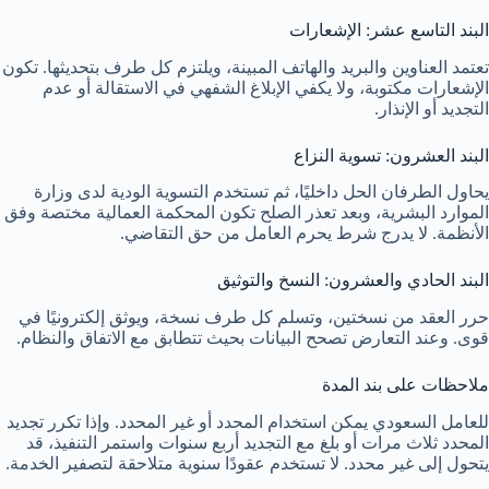
البند التاسع عشر: الإشعارات
تعتمد العناوين والبريد والهاتف المبينة، ويلتزم كل طرف بتحديثها. تكون
الإشعارات مكتوبة، ولا يكفي الإبلاغ الشفهي في الاستقالة أو عدم
التجديد أو الإنذار.
البند العشرون: تسوية النزاع
يحاول الطرفان الحل داخليًا، ثم تستخدم التسوية الودية لدى وزارة
الموارد البشرية، وبعد تعذر الصلح تكون المحكمة العمالية مختصة وفق
الأنظمة. لا يدرج شرط يحرم العامل من حق التقاضي.
البند الحادي والعشرون: النسخ والتوثيق
حرر العقد من نسختين، وتسلم كل طرف نسخة، ويوثق إلكترونيًا في
قوى. وعند التعارض تصحح البيانات بحيث تتطابق مع الاتفاق والنظام.
ملاحظات على بند المدة
للعامل السعودي يمكن استخدام المحدد أو غير المحدد. وإذا تكرر تجديد
المحدد ثلاث مرات أو بلغ مع التجديد أربع سنوات واستمر التنفيذ، قد
يتحول إلى غير محدد. لا تستخدم عقودًا سنوية متلاحقة لتصفير الخدمة.