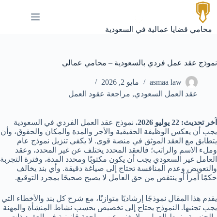
لتجاوز
لى
لمحتوى
محامي قضايا عمالية في السعودية
نموذج عقد عمل فردي بالسعودية – محامي عمالي
asmaa law
مايو 2, 2026
عقد العمل السعودي
,
مراجعة عقود العمل
آخر تحديث: 22 يوليو 2026.
نموذج عقد العمل الفردي في السعودية
يجب أن يعكس الوظيفة الحقيقية والأجر والمدة والمكان والحقوق، وأن
يتطابق مع العقد الموثق في منصة قوى. لا يكفي تنزيل نموذج عام
وملء الاسم والراتب؛ فالعقد المحدد يختلف عن غير المحدد، وعقد
العامل غير السعودي يجب أن يكون مكتوبًا ومحدد المدة، وفترة التجربة
والتعويض وعدم المنافسة تحتاج إلى صياغة دقيقة. وأي بند يخالف
حكمًا آمراً أو ينتقص من حق العامل لا يصبح صحيحًا بمجرد التوقيع.
يقدم هذا المقال نموذجًا إرشاديًا متوازنًا، مع شرح كل بند والأخطاء التي
يجب تجنبها. النموذج يحتاج إلى تخصيص بحسب نشاط المنشأة والمهنة
والجنسية ونمط العمل، ولا يغني عن مراجعة قانونية في العقود ذات