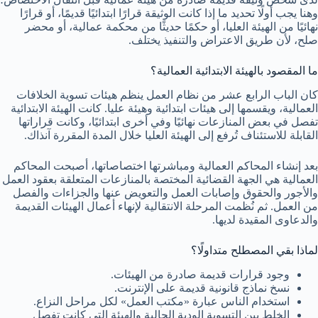
وهنا يجب أولًا تحديد ما إذا كانت الوثيقة قرارًا ابتدائيًا قديمًا، أو قرارًا
نهائيًا من الهيئة العليا، أو حكمًا حديثًا من محكمة عمالية، أو محضر
صلح، لأن طريق الاعتراض والتنفيذ يختلف.
ما المقصود بالهيئة الابتدائية العمالية؟
كان الباب الرابع عشر من نظام العمل ينظم هيئات تسوية الخلافات
العمالية، ويقسمها إلى هيئات ابتدائية وهيئة عليا. كانت الهيئة الابتدائية
تفصل في بعض المنازعات نهائيًا وفي أخرى ابتدائيًا، وكانت قراراتها
القابلة للاستئناف تُرفع إلى الهيئة العليا خلال المدة المقررة آنذاك.
بعد إنشاء المحاكم العمالية ومباشرتها اختصاصاتها، أصبحت المحاكم
العمالية هي الجهة القضائية المختصة بالمنازعات المتعلقة بعقود العمل
والأجور والحقوق وإصابات العمل والتعويض عنها والجزاءات والفصل
من العمل. ثم نُظمت المرحلة الانتقالية لإنهاء أعمال الهيئات القديمة
والدعاوى المقيدة لديها.
لماذا بقي المصطلح متداولًا؟
وجود قرارات قديمة صادرة من الهيئات.
نسخ نماذج قانونية قديمة على الإنترنت.
استخدام الناس عبارة «مكتب العمل» لكل مراحل النزاع.
الخلط بين التسوية الودية الحالية والهيئة التي كانت تفصل