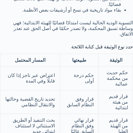
قضائيًا.
بقاء مواد تاريخية في نسخ أو أرشيفات بعض الأنظمة.
التسوية الودية الحالية ليست امتدادًا قضائيًا للهيئة الابتدائية؛ فهي
وساطة تسبق المحكمة، ولا تصدر حكمًا في أصل الحق عند تعذر
الاتفاق.
حدد نوع الوثيقة قبل كتابة اللائحة
الوثيقة
طبيعتها
المسار المحتمل
حكم حديث
حكم درجة
اعتراض عبر ناجز إذا كان
من محكمة
أولى
قابلًا وفي المدة
عمالية
قرار قديم
قرار وفق
تحديد تاريخ القضية وحالتها
من هيئة
النظام السابق
والانتقال النظامي
ابتدائية
قرار قديم
قرار نهائي
بحث التنفيذ أو الطريق
من الهيئة
وفق النظام
الاستثنائي لا استئناف
العليا
السابق غالبًا
ابتدائي جديد