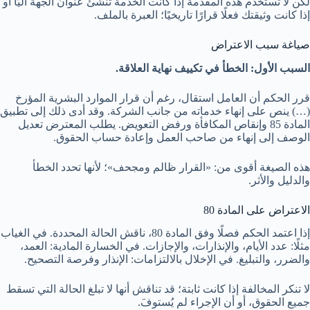
لكن لا تستخدم هذه المقدمة إذا كانت الخدمة تنشئ عنوان الجهة آليًا أو
إذا كانت وثيقتك فعلًا قرارًا تاريخيًا؛ العبرة بالملف.
صياغة سبب الاعتراض
السبب الأول: الخطأ في تكييف نهاية العلاقة.
قرر الحكم أن العامل استقال، رغم أن قرار الموارد البشرية المؤرخ
(…) ينص على إنهاء خدماته من جانب الشركة. وقد أدى ذلك إلى تطبيق
المادة 85 وإنقاص المكافأة ورفض التعويض. يطلب المعترض تعديل
الوصف إلى إنهاء من صاحب العمل وإعادة حساب الحقوق.
هذه الصيغة أقوى من: «القرار ظالم ومجحف»؛ لأنها تحدد الخطأ
والدليل والأثر.
الاعتراض على المادة 80
إذا اعتمد الحكم فصلًا وفق المادة 80، ناقش الحالة المحددة. في الغياب
مثلًا: عدد الأيام، والإنذارات، والإجازات. في الخسارة المادية: العمد،
والضرر، والتبليغ. في الإخلال بالالتزامات: الإنذار وفرصة التصحيح.
لا تنكر المخالفة إذا كانت ثابتة؛ قد تناقش أنها لا تبلغ الحالة التي تسقط
جميع الحقوق، أو أن الإجراء لم يُستوفَ.