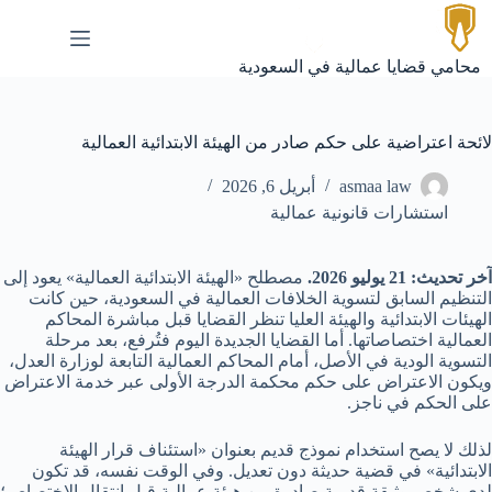
لتجاوز
لى
لمحتوى
محامي قضايا عمالية في السعودية
لائحة اعتراضية على حكم صادر من الهيئة الابتدائية العمالية
asmaa law
أبريل 6, 2026
استشارات قانونية عمالية
آخر تحديث: 21 يوليو 2026.
مصطلح «الهيئة الابتدائية العمالية» يعود إلى
التنظيم السابق لتسوية الخلافات العمالية في السعودية، حين كانت
الهيئات الابتدائية والهيئة العليا تنظر القضايا قبل مباشرة المحاكم
العمالية اختصاصاتها. أما القضايا الجديدة اليوم فتُرفع، بعد مرحلة
التسوية الودية في الأصل، أمام المحاكم العمالية التابعة لوزارة العدل،
ويكون الاعتراض على حكم محكمة الدرجة الأولى عبر خدمة الاعتراض
على الحكم في ناجز.
لذلك لا يصح استخدام نموذج قديم بعنوان «استئناف قرار الهيئة
الابتدائية» في قضية حديثة دون تعديل. وفي الوقت نفسه، قد تكون
لدى شخص وثيقة قديمة صادرة من هيئة عمالية قبل انتقال الاختصاص؛