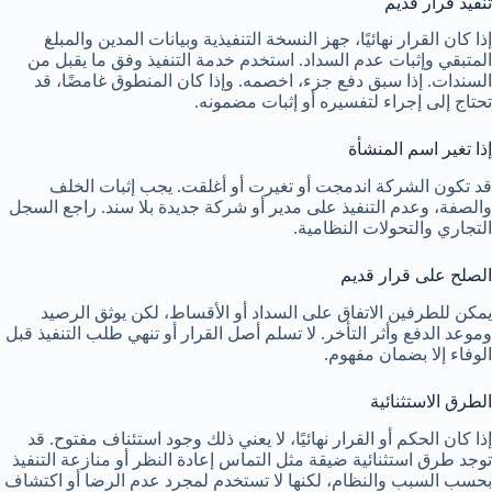
تنفيذ قرار قديم
إذا كان القرار نهائيًا، جهز النسخة التنفيذية وبيانات المدين والمبلغ
المتبقي وإثبات عدم السداد. استخدم خدمة التنفيذ وفق ما يقبل من
السندات. إذا سبق دفع جزء، اخصمه. وإذا كان المنطوق غامضًا، قد
تحتاج إلى إجراء لتفسيره أو إثبات مضمونه.
إذا تغير اسم المنشأة
قد تكون الشركة اندمجت أو تغيرت أو أغلقت. يجب إثبات الخلف
والصفة، وعدم التنفيذ على مدير أو شركة جديدة بلا سند. راجع السجل
التجاري والتحولات النظامية.
الصلح على قرار قديم
يمكن للطرفين الاتفاق على السداد أو الأقساط، لكن يوثق الرصيد
وموعد الدفع وأثر التأخر. لا تسلم أصل القرار أو تنهي طلب التنفيذ قبل
الوفاء إلا بضمان مفهوم.
الطرق الاستثنائية
إذا كان الحكم أو القرار نهائيًا، لا يعني ذلك وجود استئناف مفتوح. قد
توجد طرق استثنائية ضيقة مثل التماس إعادة النظر أو منازعة التنفيذ
بحسب السبب والنظام، لكنها لا تستخدم لمجرد عدم الرضا أو اكتشاف