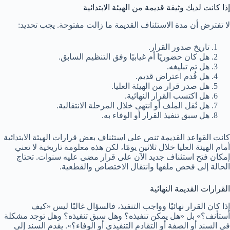
إذا كانت لديك وثيقة قديمة من الهيئة الابتدائية
لا تفترض أن مدة الاستئناف القديمة ما زالت مفتوحة. يجب تحديد:
تاريخ صدور القرار.
هل كان حضوريًا أم غيابيًا وفق التنظيم السابق.
هل تم تبليغه.
هل قُدم اعتراض قديم.
هل صدر قرار من الهيئة العليا.
هل اكتسب القرار النهائية.
هل نُقل الملف أو انتهى خلال المرحلة الانتقالية.
هل سبق تنفيذ القرار أو الوفاء به.
كانت القواعد القديمة تنص على استئناف بعض قرارات الهيئة الابتدائية
أمام الهيئة العليا خلال ثلاثين يومًا، لكن هذه معلومة تاريخية لا تعني
إمكان فتح استئناف جديد الآن على قرار مضى عليه سنوات. تحتاج
الحالة إلى فحص ملفها وانتقال الاختصاص والقطعية.
القرارات القديمة النهائية
إذا كان القرار نهائيًا وواجب التنفيذ، فالسؤال غالبًا ليس «كيف
أستأنف؟» بل «هل يمكن تنفيذه؟ وهل سبق تنفيذه؟ وهل توجد مشكلة
في السند أو الصفة أو التقادم التنفيذي أو الوفاء؟». يقدم السند إلى