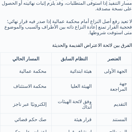
مسار التنفيذ إذا استوفى المتطلبات، وقد يلزم إثبات نهائيته أو الحصول
على نسخة مصدقة.
لا تعيد رفع أصل النزاع أمام محكمة عمالية إذا صدر فيه قرار نهائي؛
فحجية القرار تمنع إعادة النزاع ذاته بين الأطراف والسبب والموضوع
متى استوفت شروطها.
الفرق بين لائحة الاعتراض القديمة والحديثة
العنصر
النظام السابق
المسار الحالي
الجهة الأولى
هيئة ابتدائية
محكمة عمالية
جهة
الهيئة العليا
محكمة الاستئناف
المراجعة
وفق لائحة الهيئات
التقديم
إلكترونيًا عبر ناجز
آنذاك
المستند
قرار هيئة
صك حكم قضائي
المصطلح
استئناف قرار
اعتراض على حكم