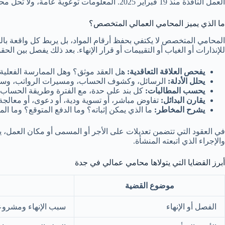
العمل النافذة منذ 19 فبراير 2025. المعلومات توعوية عامة، ولا تحل محل استشارة خاصة مبنية على العقد والوقائع والمستندات.
ما الذي يميز المحامي العمالي المتخصص؟
المحامي المتخصص لا يكتفي بحفظ أرقام المواد، بل يربط كل واقعة بالمستند
للإنذارات أو الغياب أو التقييمات أو قرار الإنهاء. بعد ذلك يفصل بين ال
يفحص العلاقة التعاقدية:
هل العقد موثق؟ وهل الممارسة الفعلية 
يحلل الأدلة:
الرسائل، وكشوف الحساب، ومسيرات الرواتب، وسج
يحسب المطالبات:
كل بند على حدة، مع الفترة وطريقة الحساب و
يقارن البدائل:
تفاوض مباشر، أو تسوية ودية، أو دعوى، أو معالجة 
يشرح المخاطر:
ما الذي يمكن إثباته؟ وما الدفع المتوقع؟ وما ال
في العقود التي تتضمن تعديلات على الأجر أو المسمى أو مكان العمل، ي
والإجراء الذي اتبعته المنشأة.
أبرز القضايا التي يتولاها محامي عمالي في جدة
موضوع القضية
الفصل أو الإنهاء
سبب الإنهاء ومشروعيت