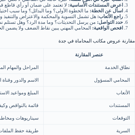
اعرض المستندات الأساسية:
لا تعتمد على ضمان أو رأي قاطع قب
اسأل عن الخطة:
ما الخطوة الأولى؟ وما البدائل؟ وما سبب اختيا
راجع الأتعاب:
هل تشمل التسوية والمحكمة والاعتراض والتنفيذ و
حدد التواصل:
من يرسل التحديثات؟ وما مدة الرد؟ وهل تستلم ن
افحص الواقعية:
المحامي المهني يبين نقاط الضعف ولا يضمن الح
مقارنة عروض مكاتب المحاماة في جدة
عنصر المقارنة
نطاق الخدمة
المراحل والمهام ال
المحامي المسؤول
الاسم والدور وقناة 
الأتعاب
المبلغ ومواعيد الاس
المستندات
قائمة بالنواقص وكيف
التوقعات
سيناريوهات ومخاطر 
السرية
طريقة حفظ الملفات 