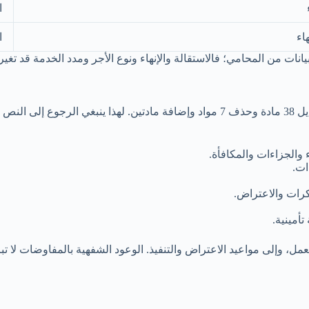
ا
اء
ا
انات من المحامي؛ فالاستقالة والإنهاء ونوع الأجر ومدد الخدمة قد تغير 
دخلت تعديلات نظام العمل حيز التنفيذ في 19 فبراير 2025، وشملت تعديل 38 مادة وحذف 7 م
ء والجزاءات والمكافأة.
ات.
كرات والاعتراض.
تأمينية.
لعمل، وإلى مواعيد الاعتراض والتنفيذ. الوعود الشفهية بالمفاوضات لا تب