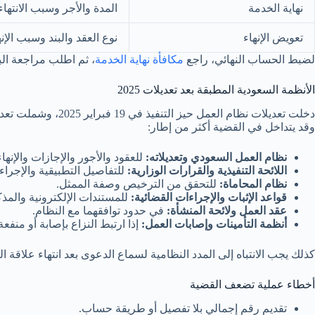
نهاية الخدمة
المدة والأجر وسبب الانتهاء
تعويض الإنهاء
نوع العقد والبند وسبب الإنه
لضبط الحساب النهائي، راجع
مكافأة نهاية الخدمة
، ثم اطلب مراجعة البي
الأنظمة السعودية المطبقة بعد تعديلات 2025
وقد يتداخل في القضية أكثر من إطار:
نظام العمل السعودي وتعديلاته:
للعقود والأجور والإجازات والإنها
اللائحة التنفيذية والقرارات الوزارية:
للتفاصيل التطبيقية والإجراء
نظام المحاماة:
للتحقق من الترخيص وصفة الممثل.
قواعد الإثبات والإجراءات القضائية:
للمستندات الإلكترونية والمذ
عقد العمل ولائحة المنشأة:
في حدود توافقهما مع النظام.
أنظمة التأمينات وإصابات العمل:
إذا ارتبط النزاع بإصابة أو منفعة 
كذلك يجب الانتباه إلى المدد النظامية لسماع الدعوى بعد انتهاء علاقة ا
أخطاء عملية تضعف القضية
تقديم رقم إجمالي بلا تفصيل أو طريقة حساب.