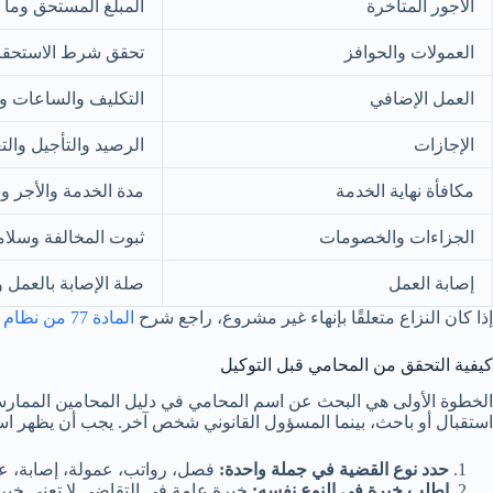
الأجور المتأخرة
المبلغ المستحق وما 
العمولات والحوافز
تحقق شرط الاستحقا
العمل الإضافي
التكليف والساعات و
الإجازات
الرصيد والتأجيل والتع
مكافأة نهاية الخدمة
مدة الخدمة والأجر وس
الجزاءات والخصومات
ثبوت المخالفة وسلامة
إصابة العمل
صلة الإصابة بالعمل وا
إذا كان النزاع متعلقًا بإنهاء غير مشروع، راجع شرح
المادة 77 من نظام العمل
كيفية التحقق من المحامي قبل التوكيل
الخطوة الأولى هي البحث عن اسم المحامي في دليل المحامين الممارسين
استقبال أو باحث، بينما المسؤول القانوني شخص آخر. يجب أن يظهر اس
حدد نوع القضية في جملة واحدة:
فصل، رواتب، عمولة، إصابة، عقد
اطلب خبرة في النوع نفسه:
خبرة عامة في التقاضي لا تعني خبرة