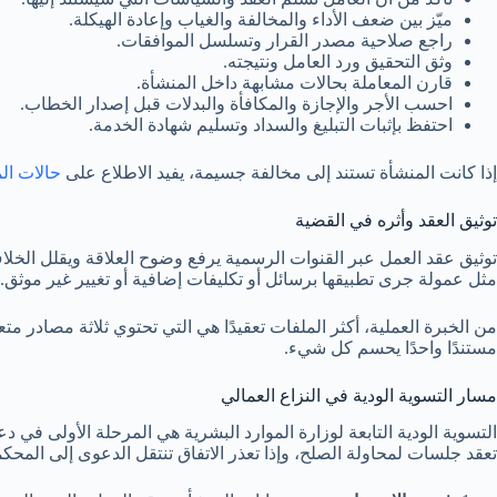
ميّز بين ضعف الأداء والمخالفة والغياب وإعادة الهيكلة.
راجع صلاحية مصدر القرار وتسلسل الموافقات.
وثق التحقيق ورد العامل ونتيجته.
قارن المعاملة بحالات مشابهة داخل المنشأة.
احسب الأجر والإجازة والمكافأة والبدلات قبل إصدار الخطاب.
احتفظ بإثبات التبليغ والسداد وتسليم شهادة الخدمة.
إذا كانت المنشأة تستند إلى مخالفة جسيمة، يفيد الاطلاع على
حالات الما
توثيق العقد وأثره في القضية
توثيق عقد العمل عبر القنوات الرسمية يرفع وضوح العلاقة ويقلل الخلاف
مثل عمولة جرى تطبيقها برسائل أو تكليفات إضافية أو تغيير غير موثق.
من الخبرة العملية، أكثر الملفات تعقيدًا هي التي تحتوي ثلاثة مصادر مت
مستندًا واحدًا يحسم كل شيء.
مسار التسوية الودية في النزاع العمالي
التسوية الودية التابعة لوزارة الموارد البشرية هي المرحلة الأولى في 
تعقد جلسات لمحاولة الصلح، وإذا تعذر الاتفاق تنتقل الدعوى إلى المحكمة العمالية ضمن ا