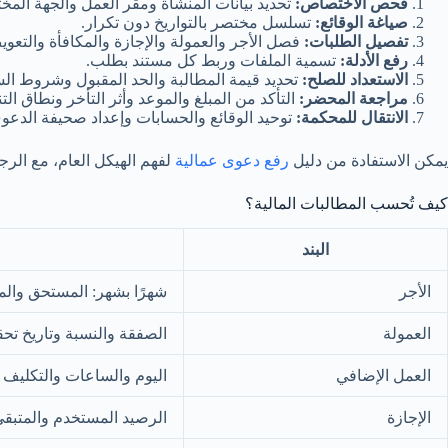
فحص الاختصاص:
تحديد بيانات المنشأة ومقر العمل والجهة المخ
صياغة الوقائع:
تسلسل مختصر بالتواريخ دون تكرار.
تفصيل الطلبات:
فصل الأجر والعمولة والإجازة والمكافأة والتعو
رفع الأدلة:
تسمية الملفات وربط كل مستند بطلب.
الاستعداد للصلح:
تحديد قيمة المطالبة والحد المقبول وشروط الس
مراجعة المحضر:
التأكد من المبلغ والموعد وأثر التأخر ونطاق التن
الانتقال للمحكمة:
توحيد الوقائع والحسابات وإعداد صحيفة الدعو
يمكن الاستفادة من دليل
رفع دعوى عمالية
لفهم الهيكل العام، مع الرجو
كيف تُحسب المطالبات المالية؟
البند
الأجر
شهرًا بشهر: المستحق والم
العمولة
الصفقة والنسبة وتاريخ ت
العمل الإضافي
اليوم والساعات والتكليف
الإجازة
الرصيد المستخدم والمتبقي