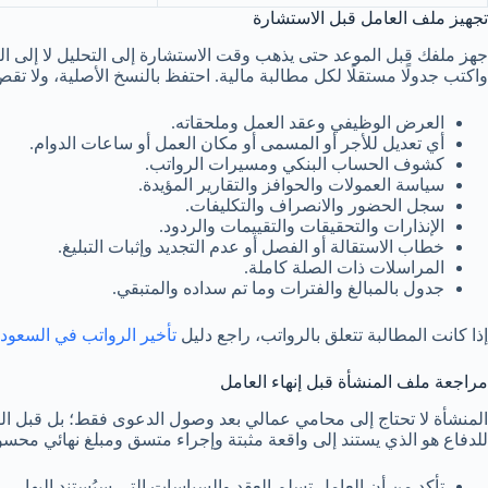
تجهيز ملف العامل قبل الاستشارة
جهز ملفك قبل الموعد حتى يذهب وقت الاستشارة إلى التحليل لا إلى البح
واكتب جدولًا مستقلًا لكل مطالبة مالية. احتفظ بالنسخ الأصلية، ولا تق
العرض الوظيفي وعقد العمل وملحقاته.
أي تعديل للأجر أو المسمى أو مكان العمل أو ساعات الدوام.
كشوف الحساب البنكي ومسيرات الرواتب.
سياسة العمولات والحوافز والتقارير المؤيدة.
سجل الحضور والانصراف والتكليفات.
الإنذارات والتحقيقات والتقييمات والردود.
خطاب الاستقالة أو الفصل أو عدم التجديد وإثبات التبليغ.
المراسلات ذات الصلة كاملة.
جدول بالمبالغ والفترات وما تم سداده والمتبقي.
إذا كانت المطالبة تتعلق بالرواتب، راجع دليل
تأخير الرواتب في السعودي
مراجعة ملف المنشأة قبل إنهاء العامل
المنشأة لا تحتاج إلى محامي عمالي بعد وصول الدعوى فقط؛ بل قبل القرا
للدفاع هو الذي يستند إلى واقعة مثبتة وإجراء متسق ومبلغ نهائي محس
تأكد من أن العامل تسلم العقد والسياسات التي سيُستند إليها.