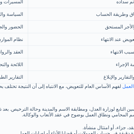
تم سداده
المسيرات و
ق وطريقة الحساب
السياسة والت
الأجر المستحق
الحضور والج
ويض عند الانتهاء
نظام الموارد
بب الانتهاء
العقد والروا
 الإجراء
اللائحة والتح
لتقارير والإبلاغ
التقارير الط
لفهم الأساس العام للتعويض، مع الانتباه إلى أن النتيجة تختلف ب
 التابع لوزارة العدل، ومطابقة الاسم والمدينة وحالة الترخيص. بعد
م المحامي ونطاق العمل بوضوح في عقد الأتعاب والوكالة.
، جزاء، أو امتثال منشأة.
 دقيقة في حساب العمولات أو قضايا الأداء أو إصابات العمل.