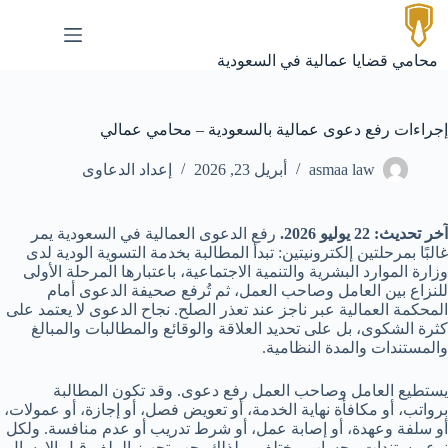
لتجاوز
لى
لمحتوى
محامي قضايا عمالية في السعودية
إجراءات رفع دعوى عمالية بالسعودية – محامي عمالي
asmaa law
أبريل 23, 2026
إعداد الدعاوى
آخر تحديث: 22 يوليو 2026.
رفع الدعوى العمالية في السعودية يمر
غالبًا بمرحلتين إلكترونيتين: تبدأ المطالبة بخدمة التسوية الودية لدى
وزارة الموارد البشرية والتنمية الاجتماعية، باعتبارها المرحلة الأولى
للنزاع بين العامل وصاحب العمل، ثم تُرفع صحيفة الدعوى أمام
المحكمة العمالية عبر ناجز عند تعذر الصلح. نجاح الدعوى لا يعتمد على
كثرة الشكوى، بل على تحديد العلاقة والوقائع والمطالبات والمبالغ
والمستندات والمدة النظامية.
يستطيع العامل وصاحب العمل رفع دعوى. وقد تكون المطالبة
برواتب، أو مكافأة نهاية الخدمة، أو تعويض فصل، أو إجازة، أو عمولات،
أو سلفة وعهدة، أو إصابة عمل، أو شرط تدريب أو عدم منافسة. ولكل
نوع مستندات وحساب مختلف، ولذلك يجب تجهيز الملف قبل الإرسال.