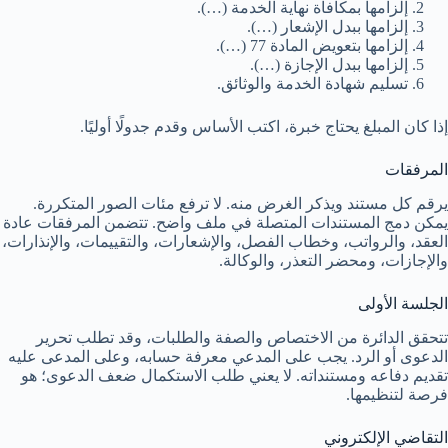
إلزامها بمكافأة نهاية الخدمة (…).
إلزامها ببدل الإشعار (…).
إلزامها بتعويض المادة 77 (…).
إلزامها ببدل الإجازة (…).
تسليم شهادة الخدمة والوثائق.
إذا كان المبلغ يحتاج خبرة، اكتب الأساس وقدم جدولًا أوليًا.
المرفقات
يرقم كل مستند ويذكر الغرض منه. لا ترفع مئات الصور المتكررة.
يمكن دمج المستندات المتصلة في ملف واضح. تتضمن المرفقات عادة
العقد، والرواتب، وخطاب الفصل، والإشعارات، والتقييمات، والإنذارات،
والإجازات، ومحضر التعذر، والوكالة.
الجلسة الأولى
تتحقق الدائرة من الاختصاص والصفة والطلبات، وقد تطلب تحرير
الدعوى أو الرد. يجب على المدعي معرفة حسابه، وعلى المدعى عليه
تقديم دفاعه ومستنداته. لا يعني طلب الاستكمال ضعف الدعوى؛ هو
فرصة لتنظيمها.
التقاضي الإلكتروني