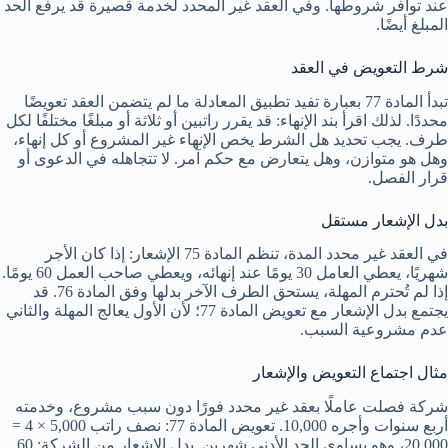
عند توافر شروطها. وفي العقد غير المحدد لخدمة قصيرة قد يرفع الحد
المبلغ أيضًا.
شرط التعويض في العقد
تبدأ المادة 77 بعبارة تفيد تطبيق المعادلة ما لم يتضمن العقد تعويضًا
محددًا. لذلك اقرأ بند الإنهاء: قد يقرر راتبين أو ثلاثة أو مبلغًا مختلفًا لكل
طرف. يجب تحديد هل الشرط يخص الإنهاء غير المشروع أو كل إنهاء،
وهل هو متوازن، وهل يتعارض مع حكم آمر. لا تتجاهله في الدعوى أو
قرار الفصل.
بدل الإشعار مستقل
في العقد غير محدد المدة، تنظم المادة 75 الإشعار: إذا كان الأجر
شهريًا، يعطي العامل 30 يومًا عند إنهائه، ويعطي صاحب العمل 60 يومًا.
إذا لم تُحترم المهلة، يستحق الطرف الآخر بدلها وفق المادة 76. قد
يجتمع بدل الإشعار مع تعويض المادة 77؛ لأن الأول يعالج المهلة والثاني
عدم مشروعية السبب.
مثال اجتماع التعويض والإشعار
شركة فصلت عاملًا بعقد غير محدد فورًا دون سبب مشروع، وخدمته
أربع سنوات وأجره 10,000. تعويض المادة 77: نصف راتب 5,000 × 4 =
20,000، وهو يساوي الحد الأدنى شهرين. بدل الإشعار من الشركة: 60