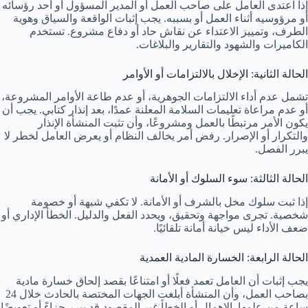
إذا اعتدى العامل على صاحب العمل أو المدير المسؤول أو أحد رؤسائه
أو مرؤوسيه أثناء العمل أو بسببه. يجب إثبات الواقعة والسياق وهوية
الطرف، وتمييز الاعتداء عن نقاش حاد أو دفاع مشروع. تستخدم
الكاميرات والشهود والتقارير والبلاغات.
الحالة الثانية: الإخلال بالالتزامات أو الأوامر
تشمل عدم أداء الالتزامات الجوهرية، أو عدم طاعة الأوامر المشروعة،
أو عدم مراعاة تعليمات السلامة المعلنة عمدًا، بعد إنذار كتابي. يجب أن
يكون الأمر مرتبطًا بالعمل ومشروعًا، وأن تثبت المنشأة الإنذار
والتكرار أو الإصرار. رفض أمر يخالف النظام أو يعرض العامل لخطر لا
يبرر الفصل.
الحالة الثالثة: سوء السلوك أو الأمانة
إذا ثبت سلوك مخل بالشرف أو الأمانة. لا تكفي شبهة أو خصومة
شخصية. تجرى مواجهة وتحقيق، ويحدد الفعل والدليل. الخطأ الإداري أو
ضعف الأداء ليس خيانة أمانة تلقائيًا.
الحالة الرابعة: الخسارة المادية العمدية
يجب إثبات أن العامل تعمد فعلًا أو امتناعًا بقصد إلحاق خسارة مادية
بصاحب العمل، وأن المنشأة أبلغت الجهات المختصة بالحادث خلال 24
ساعة من علمها. الإهمال أو الخطأ غير المقصود قد يبرر جزاءً أو تعويضًا