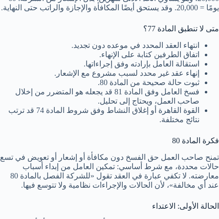
يومًا = 20,000. وقد يستحق أيضًا المكافأة والإجازة والراتب حتى النهاية.
متى لا تنطبق المادة 77؟
انتهاء العقد المحدد في موعده دون تجديد.
اتفاق الطرفين كتابة على الإنهاء.
استقالة العامل بإرادته وفق إجراءاتها.
إنهاء عقد غير محدد لسبب مشروع مع الإشعار.
ثبوت حالة صحيحة من المادة 80.
فسخ العامل وفق المادة 81 قد يجعله هو المتضرر من إخلال
صاحب العمل، ويحتاج إلى تحليل.
القوة القاهرة أو إغلاق النشاط وفق شروط المادة 74 قد ترتب
نتائج مختلفة.
فكرة المادة 80
تمنح صاحب العمل حق الفسخ دون مكافأة أو إشعار أو تعويض في تسع
حالات محددة، مع شرط أساسي: تمكين العامل من إبداء أسباب
معارضته. لا تكفي عبارة في العقد تقول «للشركة الفصل بالمادة 80
عند أي مخالفة»، لأن الحالات والإجراءات نظامية ولا تتوسع فيها.
الحالة الأولى: الاعتداء