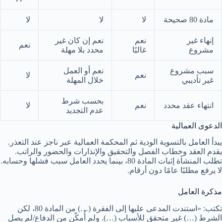
مادة 80 صحيحة
لا
لا
لا
إنهاء غير
نعم
نعم إن كان غير
نعم
مشروع
غالبًا
محدد بلا مهلة
سبب مشروع
نعم أو العمل
نعم
لا
غير تأديبي
خلال المهلة
بحسب شرط
انتهاء عقد محدد
نعم
لا
عدم التجديد
الدعوى العمالية
يبدأ العامل بالتسوية الودية ثم المحكمة العمالية عبر ناجز عند التعذر.
يقدم العقد وخطاب الفصل والتحقيق والإنذارات والحضور والراتب.
تطلب المنشأة إثبات المادة 80، بينما يحدد العامل سبب فشلها وحسابه.
لا يرفع مطلبًا عامًا دون أرقام.
مذكرة العامل
تكتب: «استندت المدعى عليها إلى الفقرة (…) من المادة 80، لكن
الشرط (…) غير متحقق للأسباب (…). ولم أُمكّن من الدفاع/لم يصل