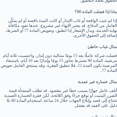
الحقوق بحجة التحقيق.
ماذا إذا فشلت المادة 80؟
إذا لم تثبت الواقعة أو غاب الإنذار أو كانت المدة ناقصة أو لم يمكّن
العامل من الدفاع، قد يعتبر الإنهاء غير مشروع. عندها تعود مكافأة
نهاية الخدمة، وبدل الإشعار إذا انطبق، وتعويض المادة 77 أو الشرط،
إضافة إلى الحقوق الأخرى.
مثال غياب خاطئ
فصلت شركة عاملًا بعد 15 يومًا متتالية دون إنذار، واحتسبت ثلاثة أيام
مرضية. المادة 80 تشترط تجاوز 15 يومًا وإنذارًا بعد 10 أيام. باستبعاد
المرضية تكون المدة 12، فلا تنطبق الفقرة، وقد يستحق العامل تعويض
المادة 77.
مثال خسارة غير عمدية
أتلف عامل جهازًا بسبب خطأ غير مقصود. قد تطلب المنشأة قيمة
الضرر المثبت أو توقع جزاءً وفق اللائحة، لكن فقرة الخسارة العمدية
تحتاج إلى قصد وإبلاغ الجهات خلال 24 ساعة. استخدام المادة 80 بلا
دليل على العمد قد يفشل.
مثال تزوير ثابت