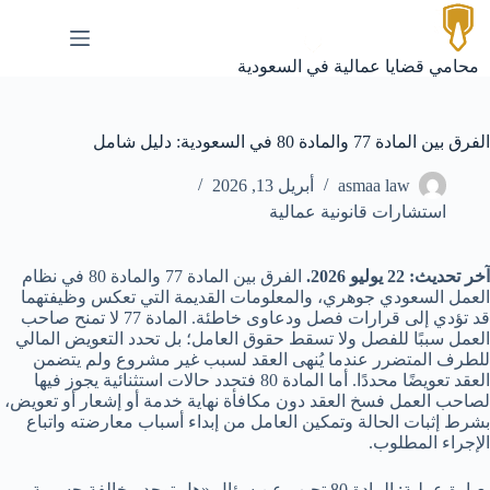
لتجاوز
لى
لمحتوى
محامي قضايا عمالية في السعودية
الفرق بين المادة 77 والمادة 80 في السعودية: دليل شامل
asmaa law
أبريل 13, 2026
استشارات قانونية عمالية
آخر تحديث: 22 يوليو 2026.
الفرق بين المادة 77 والمادة 80 في نظام
العمل السعودي جوهري، والمعلومات القديمة التي تعكس وظيفتهما
قد تؤدي إلى قرارات فصل ودعاوى خاطئة. المادة 77 لا تمنح صاحب
العمل سببًا للفصل ولا تسقط حقوق العامل؛ بل تحدد التعويض المالي
للطرف المتضرر عندما يُنهى العقد لسبب غير مشروع ولم يتضمن
العقد تعويضًا محددًا. أما المادة 80 فتحدد حالات استثنائية يجوز فيها
لصاحب العمل فسخ العقد دون مكافأة نهاية خدمة أو إشعار أو تعويض،
بشرط إثبات الحالة وتمكين العامل من إبداء أسباب معارضته واتباع
الإجراء المطلوب.
بعبارة عملية: المادة 80 تجيب عن سؤال «هل توجد مخالفة جسيمة