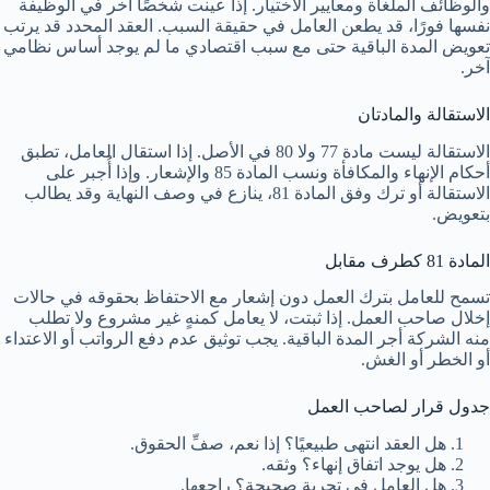
والوظائف الملغاة ومعايير الاختيار. إذا عينت شخصًا آخر في الوظيفة
نفسها فورًا، قد يطعن العامل في حقيقة السبب. العقد المحدد قد يرتب
تعويض المدة الباقية حتى مع سبب اقتصادي ما لم يوجد أساس نظامي
آخر.
الاستقالة والمادتان
الاستقالة ليست مادة 77 ولا 80 في الأصل. إذا استقال العامل، تطبق
أحكام الإنهاء والمكافأة ونسب المادة 85 والإشعار. وإذا أُجبر على
الاستقالة أو ترك وفق المادة 81، ينازع في وصف النهاية وقد يطالب
بتعويض.
المادة 81 كطرف مقابل
تسمح للعامل بترك العمل دون إشعار مع الاحتفاظ بحقوقه في حالات
إخلال صاحب العمل. إذا ثبتت، لا يعامل كمنهٍ غير مشروع ولا تطلب
منه الشركة أجر المدة الباقية. يجب توثيق عدم دفع الرواتب أو الاعتداء
أو الخطر أو الغش.
جدول قرار لصاحب العمل
هل العقد انتهى طبيعيًا؟ إذا نعم، صفِّ الحقوق.
هل يوجد اتفاق إنهاء؟ وثقه.
هل العامل في تجربة صحيحة؟ راجعها.