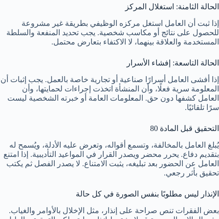
الحالة الثامنة: استغلال المركز
إذا ثبت أن العامل استغل مركزه الوظيفي بطريقة غير مشروعة
للحصول على نتائج أو مكاسب شخصية. يجب تحديد المنفعة والسلطة
المستخدمة والعلاقة بينهما، لا الاكتفاء بتعارض محتمل.
الحالة التاسعة: إفشاء الأسرار
إذا أفشى العامل أسرارًا صناعية أو تجارية خاصة بالعمل. يجب إثبات أن
المعلومة سرية فعلًا، وأن المنشأة اتخذت إجراءات لحمايتها، وأن
العامل كشفها دون حق. المعلومات العامة أو خبرته الشخصية ليست
سرًا تلقائيًا.
التحقيق قبل المادة 80
يُبلغ العامل بالمخالفة، وتسمع أقواله، وتعرض عليه الأدلة، ويُسمح له
بتقديم دفاع. يحرر محضر ويصدر القرار في المواعيد التأديبية. إذا امتنع
العامل عن الحضور بعد تبليغه، يثبت الامتناع. لا يصدر الفصل ثم يكتب
تحقيق بأثر رجعي.
الإنذار ليس مطلوبًا بنفس الصورة في كل حالة
بعض الفقرات تنص صراحة على إنذار، مثل الإخلال بالأوامر والغياب.