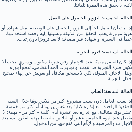
لكنه لا يحقق هذه الفقرة تلقائيًا.
الحالة الخامسة: التزوير للحصول على العمل
إذا ثبت أن العامل لجأ إلى التزوير ليحصل على الوظيفة، مثل شهادة أو
هوية مزورة. يجب التحقق من الوثيقة ونسبتها إليه وقصد استخدامها.
خطأ في السيرة أو شهادة غير مصدقة لا يعد تزويرًا دون إثبات.
الحالة السادسة: فترة التجربة
إذا كان العامل معينًا تحت الاختبار وفق شرط مكتوب وساري. يجب ألا
تكون فترة التجربة قد انتهت أو تجاوزت الحد النظامي. تدفع أجوره
وبدل الإجازة المتولد، لكن لا يستحق مكافأة أو تعويض عن إنهاء صحيح
خلال التجربة.
الحالة السابعة: الغياب
إذا تغيب العامل دون سبب مشروع أكثر من ثلاثين يومًا خلال السنة
العقدية الواحدة، مع إنذاره كتابة بعد عشرين يومًا، أو أكثر من خمسة
عشر يومًا متتالية، مع إنذاره بعد عشرة أيام. كلمة «أكثر من» مهمة: لا
يفصل عند اليوم الخامس عشر أو الثلاثين بالضبط بهذه الفقرة. تستبعد
الإجازات والمرضية والأيام التي مُنع فيها من الدخول.