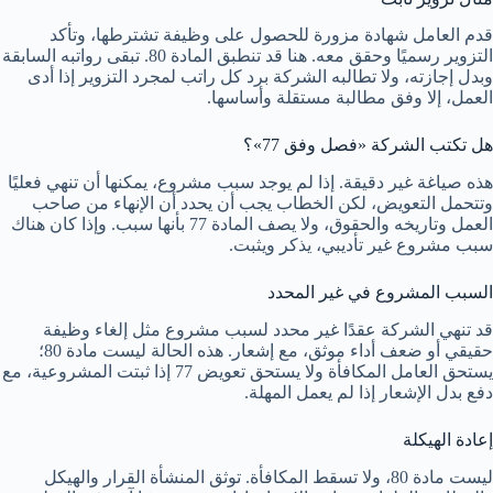
قدم العامل شهادة مزورة للحصول على وظيفة تشترطها، وتأكد
التزوير رسميًا وحقق معه. هنا قد تنطبق المادة 80. تبقى رواتبه السابقة
وبدل إجازته، ولا تطالبه الشركة برد كل راتب لمجرد التزوير إذا أدى
العمل، إلا وفق مطالبة مستقلة وأساسها.
هل تكتب الشركة «فصل وفق 77»؟
هذه صياغة غير دقيقة. إذا لم يوجد سبب مشروع، يمكنها أن تنهي فعليًا
وتتحمل التعويض، لكن الخطاب يجب أن يحدد أن الإنهاء من صاحب
العمل وتاريخه والحقوق، ولا يصف المادة 77 بأنها سبب. وإذا كان هناك
سبب مشروع غير تأديبي، يذكر ويثبت.
السبب المشروع في غير المحدد
قد تنهي الشركة عقدًا غير محدد لسبب مشروع مثل إلغاء وظيفة
حقيقي أو ضعف أداء موثق، مع إشعار. هذه الحالة ليست مادة 80؛
يستحق العامل المكافأة ولا يستحق تعويض 77 إذا ثبتت المشروعية، مع
دفع بدل الإشعار إذا لم يعمل المهلة.
إعادة الهيكلة
ليست مادة 80، ولا تسقط المكافأة. توثق المنشأة القرار والهيكل