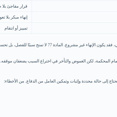
قرار مفاجئ بلا 
إنهاء مبكر بلا تع
تمييز أو انتقام
إذا قال القرار «إنهاء خدمات» أو «وفق المادة 77» دون بيان 
مام المحكمة، لكن الغموض والتأخر في اختراع السبب يضعفان موقفه.