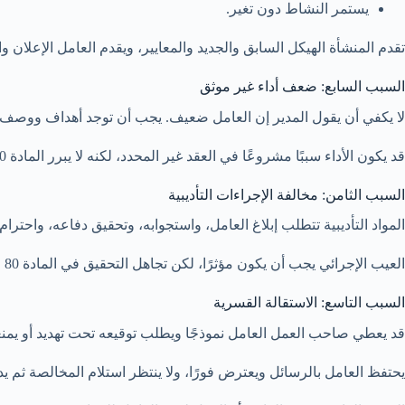
يستمر النشاط دون تغير.
تقدم المنشأة الهيكل السابق والجديد والمعايير، ويقدم العامل الإعلان وا
السبب السابع: ضعف أداء غير موثق
لا يكفي أن يقول المدير إن العامل ضعيف. يجب أن توجد أهداف ووصف و
قد يكون الأداء سببًا مشروعًا في العقد غير المحدد، لكنه لا يبرر المادة 80 دائمًا أو إسقاط المكافأة.
السبب الثامن: مخالفة الإجراءات التأديبية
المواد التأديبية تتطلب إبلاغ العامل، واستجوابه، وتحقيق دفاعه، واحت
العيب الإجرائي يجب أن يكون مؤثرًا، لكن تجاهل التحقيق في المادة 80 جوهري.
السبب التاسع: الاستقالة القسرية
قد يعطي صاحب العمل العامل نموذجًا ويطلب توقيعه تحت تهديد أو يمنعه من الدخول حتى يستقي
يحتفظ العامل بالرسائل ويعترض فورًا، ولا ينتظر استلام المخالصة ثم يدع