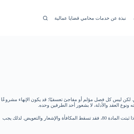
نبذة عن خدمات محامي قضايا عمالية
 لكن ليس كل فصل مؤلم أو مفاجئ تعسفيًا؛ قد يكون الإنهاء مشروعًا
إذا ثبت أن الإنهاء غير مشروع، قد يستحق العامل تعويض المادة 77، وبدل الإشعار، ومكافأة نهاية الخدمة، وبدل الإجازة والأجور والعمولات. أما إذا ثبتت المادة 80، فقد تسقط المكافأة والإشعار والتعويض. لذلك يجب