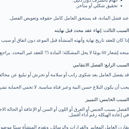
اتهام بالشرف دون دليل.
تحقيق شكلي أو متأخر.
عند فشل المادة، قد يستحق العامل كامل حقوقه وتعويض الفصل.
السبب الثالث: إنهاء عقد محدد قبل نهايته
إذا كان للعقد تاريخ نهاية وأنهته المنشأة قبل الموعد دون اتفاق أو سبب من المادة 80 أو حالة نظامية، يكون العامل متضررًا. عند غياب شرط تعويض، يستحق أجر المدة الباقية بحد أدنى
منحه إشعار 60 يومًا لا يحل المشكلة؛ المادة 75 للعقد غير المحدد. يراجع بند التعويض في العقد أولًا.
السبب الرابع: الفصل الانتقامي
قد يفصل العامل بعد شكوى راتب أو سلامة أو تحرش أو تبليغ عن مخالفة. 
يجب أن يكون البلاغ حسن النية وعبر قناة مناسبة. لا تحمي الحماية نشر أس
السبب الخامس: التمييز
الفصل بسبب الجنس أو العرق أو اللون أو السن أو الإعاقة أو الحالة ا
في إعادة الهيكلة رغم أداء أفضل.
يقارن العامل المعايير والقرارات والرسائل، وتقدم المنشأة سببًا موضوعي