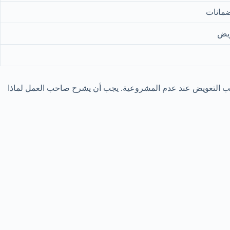
ضمانات
ويض
سبب واقعي، فقد يكون الإنهاء غير مشروع. المادة 77 لا تمنح سببًا للفصل، بل تحسب التعويض عند عدم المشروعية. يجب أن يشرح صاحب العمل لماذا