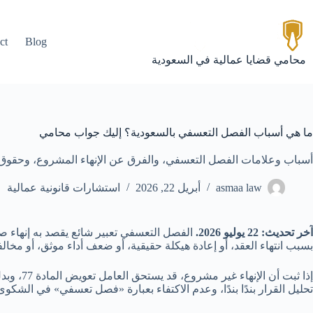
لتجاوز
لى
لمحتوى
ct
Blog
محامي قضايا عمالية في السعودية
ما هي أسباب الفصل التعسفي بالسعودية؟ إليك جواب محامي
أسباب وعلامات الفصل التعسفي، والفرق عن الإنهاء المشروع، وحقوق العامل وتعويض الم
asmaa law
أبريل 22, 2026
استشارات قانونية عمالية
آخر تحديث: 22 يوليو 2026.
الفصل التعسفي تعبير شائع يقصد به إنهاء ص
بسبب انتهاء العقد، أو إعادة هيكلة حقيقية، أو ضعف أداء موثق، أو مخالفة جسيمة من المادة 80، أو إغلاق المنشأة. العبرة بسبب القرار وإجراءاته ونوع
تحليل القرار بندًا بندًا، وعدم الاكتفاء بعبارة «فصل تعسفي» في الشكوى