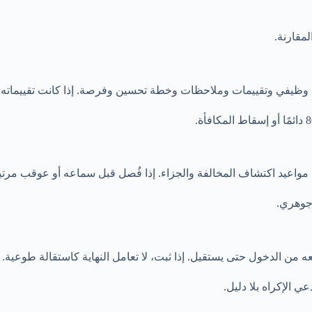
لمقارنة.
ظيفي وتقييمات وملاحظات وخطة تحسين وفرصة. إذا كانت تقييماته ممت
رام مواعيد اكتشاف المخالفة والجزاء. إذا فُصل قبل سماعه أو عوقب مر
ل. إذا ثبت، لا تعامل النهاية كاستقالة طوعية. قد تطبق المادة 81 لأن صاحب العمل دفعه لي
ي الإكراه بلا دليل.