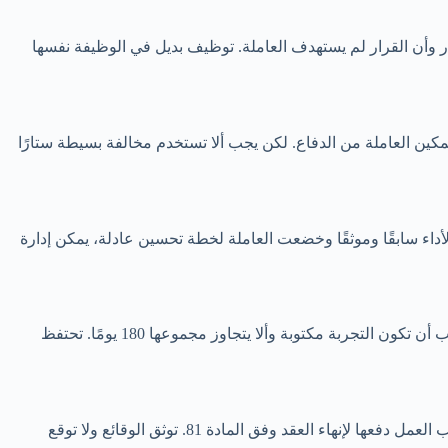
يار وأن القرار لم يستهدف العاملة. توظيف بديل في الوظيفة نفسها
العقد وفق المادة 80 إذا ثبتت حالة مستقلة واستوفت التحقيق وتمكين العاملة من الدفاع. لكن يجب ألا تستخدم مخالفة بسيطة ستارًا
الأداء سابقًا وموثقًا وخضعت العاملة لخطة تحسين عادلة، يمكن إدارة
قد يملك الطرفان إنهاء العقد خلال تجربة صحيحة، لكن استخدام الحمل سببًا تمييزيًا أو الادعاء بأن التجربة قائمة بعد انتهائها قد يكون مخالفًا. يجب أن تكون التجربة مكتوبة وألا يتجاوز مجموعها 180 يومًا. تحتفظ
يمكن للعاملة الاستقالة بإرادتها، لكن لا يجوز إجبارها أو تهديدها. إذا دفعت للاستقالة بتقليل المهام أو الإساءة أو حجب الراتب، قد تدعي أن صاحب العمل دفعها لإنهاء العقد وفق المادة 81. توثق الوقائع ولا توقع