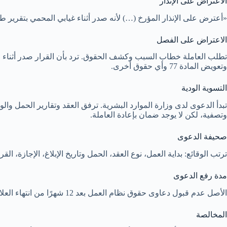
الاعتراض على الإنذار
«أعترض على الإنذار المؤرخ (…) لأنه صدر أثناء غيابي المحمي بتقرير
الاعتراض على الفصل
تطلب العاملة خطاب السبب وكشف الحقوق. ترد بأن القرار صدر أثناء فترة ا
وتعويض المادة 77 وأي حقوق أخرى.
التسوية الودية
تبدأ الدعوى لدى وزارة الموارد البشرية. ترفق العقد وتقارير الحمل والو
وتصفية، لكن لا يوجد ضمان بإعادة العاملة.
صحيفة الدعوى
ترتب الوقائع: بداية العمل، نوع العقد، الحمل وتاريخ الإبلاغ، الإجازة، القرار والسبب، ثم المطالبات. لا تكت
مدة رفع الدعوى
الأصل عدم قبول دعاوى حقوق نظام العمل بعد 12 شهرًا من انتهاء العلاقة إلا لعذر تقبله المحكمة أو إقرار. لا تنتظر العاملة انتهاء الحمل أو الوضع إذا فصلت؛ تبدأ المطالبة وتحافظ على المستندات.
المخالصة