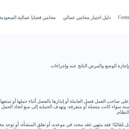
Conta
دليل اختيار محامي عمالي
محامي قضايا عمالية السعودية
الحمل وإجازة الوضع والمرض الناتج عنه وإجراءات
 تحظر على صاحب العمل فصل العاملة أو إنذارها بالفصل أثناء حملها أو تم
ة معتمدة، على ألا تتجاوز مدة غيابها 180 يومًا في السنة سواء كانت متصلة أو متفرقة. وتهدف الحما
لنظام.
 باطل تلقائيًا؛ فقد ينتهي عقد محدد في موعده، أو تغلق المنشأة، أو توج