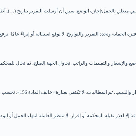
 طبي متعلق بالحمل/إجازة الوضع. سبق أن أرسلت التقرير بتاريخ (…). 
لحماية وتحدد التقرير والتواريخ. لا توقع استقالة أو إبراءً عامًا. تر
ضع والإشعار والتقييمات والراتب. تحاول الجهة الصلح، ثم تحال للمحكمة 
في بعبارة «خالف المادة 156». تحسب بدل الإشعار والتعويض والمكافأة والراتب والإجازة.