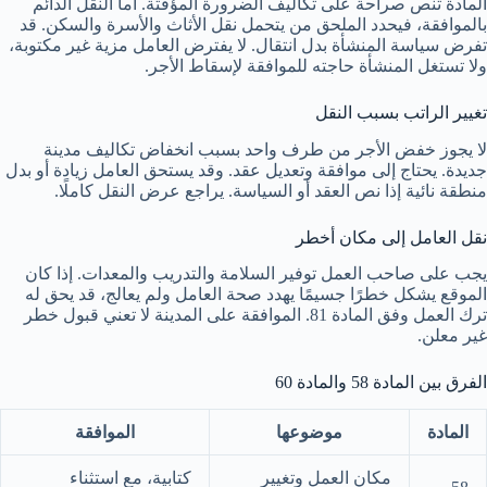
المادة تنص صراحة على تكاليف الضرورة المؤقتة. أما النقل الدائم
بالموافقة، فيحدد الملحق من يتحمل نقل الأثاث والأسرة والسكن. قد
تفرض سياسة المنشأة بدل انتقال. لا يفترض العامل مزية غير مكتوبة،
ولا تستغل المنشأة حاجته للموافقة لإسقاط الأجر.
تغيير الراتب بسبب النقل
لا يجوز خفض الأجر من طرف واحد بسبب انخفاض تكاليف مدينة
جديدة. يحتاج إلى موافقة وتعديل عقد. وقد يستحق العامل زيادة أو بدل
منطقة نائية إذا نص العقد أو السياسة. يراجع عرض النقل كاملًا.
نقل العامل إلى مكان أخطر
يجب على صاحب العمل توفير السلامة والتدريب والمعدات. إذا كان
الموقع يشكل خطرًا جسيمًا يهدد صحة العامل ولم يعالج، قد يحق له
ترك العمل وفق المادة 81. الموافقة على المدينة لا تعني قبول خطر
غير معلن.
الفرق بين المادة 58 والمادة 60
المادة
موضوعها
الموافقة
مكان العمل وتغيير
كتابية، مع استثناء