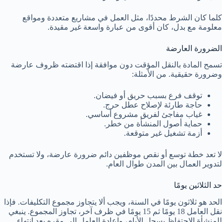
كلما كان الشرط محددًا، مثل العمل في مشاريع متعددة ومواقع
معلومة مع بدل، كان أقوى من عبارة واسعة غير مقيدة.
الضرورة العارضة
تسمح المادة بالنقل المؤقت دون موافقة إذا اقتضته ظروف عارضة
وضرورة حقيقية. من الأمثلة:
توقف فرع بسبب حريق أو فيضان.
حاجة طارئة لإصلاح عطل حرج.
غياب مفاجئ لفريق مشروع أساسي.
حماية أصول المنشأة من خطر.
أزمة تشغيل غير متوقعة.
لا تعد خطة توسع أو نقص موظفين دائم ضرورة عارضة، ولا تستخدم
لتدوير العمال بين المدن طوال العام.
حد الثلاثين يومًا
الحد هو ثلاثون يومًا في السنة، ويجب ألا يتجاوز مجموع التكليفات. فإذا
نقل العامل 18 يومًا ثم 15 يومًا في ظرف آخر، تجاوز المجموع. ينبغي
للمنشأة الاحتفاظ بسجل الأيام، وإعادة العامل إلى مقره بعد انتهاء