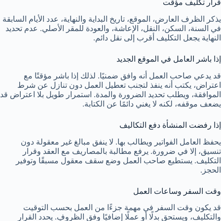
قرار تكليف مؤقت
يذكر الظرف العارض، الموقع، تاريخ البداية والنهاية، عدد الأيام السابقة
في السنة، السكن، النقل، الإعاشة، والعودة للمقر الأصلي. عدم تحديد
النهاية يجعل التكليف أقرب إلى نقل دائم.
إذا باشر العامل في الموقع الجديد
قد يدعي صاحب العمل أنه وافق ضمنيًا. لذلك إذا باشر مؤقتًا مع
اعتراض، يكتب أنه ينفذ لتجنب تعطيل العمل دون تنازل عن شرط
الموافقة، ويطلب تحديد الضرورة والمدة. استمرار طويل بلا اعتراض قد
يضعف موقفه، لكنه لا يغني دائمًا عن الكتابة.
إذا رفضت المنشأة دفع التكاليف
يحفظ العامل الفواتير ويطالب بها. لا ينفق مبالغ غير معقولة دون
تنسيق، إلا في ضرورة. يرفع مطالبة بالمصاريف مع العقد وقرار
التكليف. يستطيع صاحب العمل وضع سقف معقول مسبقًا وتوفير
الحجز.
وقت السفر وساعات العمل
قد يكون وقت السفر في مهمة جزءًا من العمل بحسب التوقيت
والتكليف، ويستحق بدلًا أو عملًا إضافيًا وفق الظروف. يحدد القرار