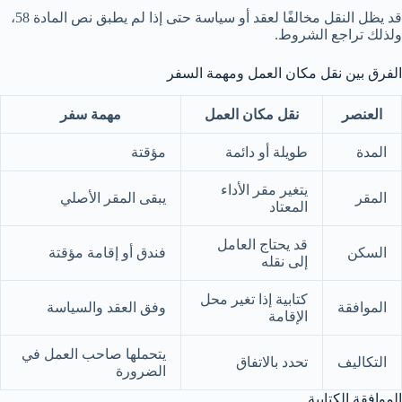
قد يظل النقل مخالفًا لعقد أو سياسة حتى إذا لم يطبق نص المادة 58،
ولذلك تراجع الشروط.
الفرق بين نقل مكان العمل ومهمة السفر
العنصر
نقل مكان العمل
مهمة سفر
المدة
طويلة أو دائمة
مؤقتة
يتغير مقر الأداء
المقر
يبقى المقر الأصلي
المعتاد
قد يحتاج العامل
السكن
فندق أو إقامة مؤقتة
إلى نقله
كتابية إذا تغير محل
الموافقة
وفق العقد والسياسة
الإقامة
يتحملها صاحب العمل في
التكاليف
تحدد بالاتفاق
الضرورة
الموافقة الكتابية