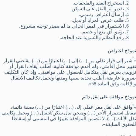
استخراج العقد والملحقات.
تقدير أثر النقل على السكن.
إرسال اعتراض رسمي.
طلب عرض المزايا أو بديل.
الاستمرار في المقر الحالي ما لم يصدر توجيه مشروع.
توثيق أي منع أو خصم.
رفع التظلم والتسوية عند الحاجة.
نموذج اعتراض
«أشير إلى قرار نقلي من (…) إلى (…) اعتبارًا من (…). يقتضي القرار
تغيير محل إقامتي، ولم أقدم موافقة كتابية. أطلب إيقاف القرار أو
تزويدي بعرض نقل متكامل للحصول على موافقتي. وإذا كان التكليف
ضرورة عارضة، أطلب تحديد سببها ومدتها وتحمل تكاليف الانتقال
والإقامة وفق المادة 58».
نموذج موافقة على نقل دائم
«أوافق على نقل مقر عملي إلى (…) اعتبارًا من (…) بصفة دائمة،
مقابل استمرار الأجر (…) ومنحي بدل سكن/انتقال (…) وتحمل تكاليف
نقل الأثاث (…). لا تتضمن الموافقة تغييرًا في المسمى أو إسقاطًا
للحقوق السابقة».