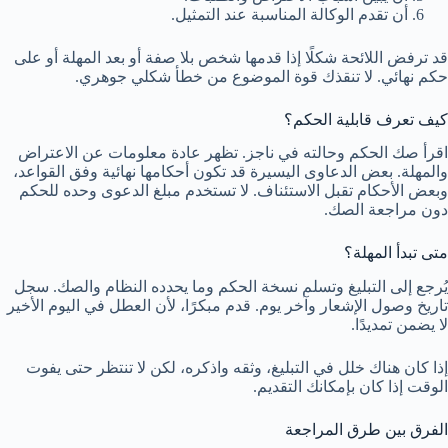
أن تقدم الوكالة المناسبة عند التمثيل.
قد ترفض اللائحة شكلًا إذا قدمها شخص بلا صفة أو بعد المهلة أو على
حكم نهائي. لا تنقذك قوة الموضوع من خطأ شكلي جوهري.
كيف تعرف قابلية الحكم؟
اقرأ صك الحكم وحالته في ناجز. تظهر عادة معلومات عن الاعتراض
والمهلة. بعض الدعاوى اليسيرة قد تكون أحكامها نهائية وفق القواعد،
وبعض الأحكام تقبل الاستئناف. لا تستخدم مبلغ الدعوى وحده للحكم
دون مراجعة الصك.
متى تبدأ المهلة؟
يُرجع إلى التبليغ وتسلم نسخة الحكم وما يحدده النظام والصك. سجل
تاريخ وصول الإشعار وآخر يوم. قدم مبكرًا، لأن العطل في اليوم الأخير
لا يضمن تمديدًا.
إذا كان هناك خلل في التبليغ، وثقه واذكره، لكن لا تنتظر حتى يفوت
الوقت إذا كان بإمكانك التقديم.
الفرق بين طرق المراجعة