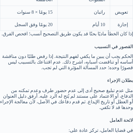
تعويض
راتبان
15 يومًا × 8 سنوات
إجازة
10 أيام
20 يومًا وفق السجل
إذا كان الخطأ ماديًا بحتًا قد يكون طريق التصحيح أنسب؛ افحص الفرق.
القصور في التسبيب
الحكم يجب أن يبين ما يكفي لفهم النتيجة. إذا رفض طلبًا دون مناقشة
أساسه أو تناقضت أسبابه، اشرح ذلك. عدم اقتناعك بالتسبيب ليس
قصورًا وحده؛ حدد المسألة المؤثرة التي لم تجب.
بطلان الإجراء
مثل عدم تبليغ صحيح أدى إلى عدم حضور طرف وعدم تمكنه من
الدفاع، أو الاعتماد على مستند لم يُتح له الرد عليه. أرفق دليل العنوان
أو العطل أو تاريخ الإيداع. ثم قدم دفاعك في الأصل، لأن معالجة الإجراء
وحدها قد لا تكفي.
لائحة العامل
في قضايا العامل، تركز عادة على: