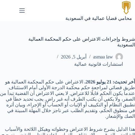
لتجاوز
لى
لمحتوى
محامي قضايا عمالية في السعودية
شروط وإجراءات الاعتراض على حكم المحكمة العمالية
السعودية
asmaa law
أبريل 5, 2026
استشارات قانونية عمالية
آخر تحديث: 21 يوليو 2026.
الاعتراض على حكم المحكمة العمالية هو
طريق قضائي لمراجعة حكم محكمة الدرجة الأولى أمام الاستئناف
عندما يكون الحكم قابلًا للاعتراض. لا يعني الاعتراض أن القضية تبدأ من
الصفر، ولا يكفي أن يكتب الطرف أنه غير راضٍ. يجب تحديد خطأ في
تطبيق النظام أو التكييف أو الإثبات أو الحساب أو الإجراء، وبيان أثره
في منطوق الحكم، وتقديم الطلب عبر ناجز خلال المهلة المبينة في
الصك والإشعار.
هذا الدليل يشرح شروط الاعتراض وخطواته وهيكل اللائحة والأسباب
الشائعة، والفرق بين الاستئناف والتماس إعادة النظر والنقض وتصحيح