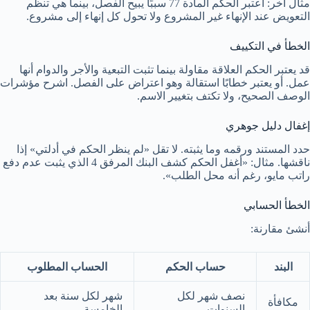
مثال آخر: اعتبر الحكم المادة 77 سببًا يبيح الفصل، بينما هي تنظم
التعويض عند الإنهاء غير المشروع ولا تحول كل إنهاء إلى مشروع.
الخطأ في التكييف
قد يعتبر الحكم العلاقة مقاولة بينما تثبت التبعية والأجر والدوام أنها
عمل. أو يعتبر خطابًا استقالة وهو اعتراض على الفصل. اشرح مؤشرات
الوصف الصحيح، ولا تكتف بتغيير الاسم.
إغفال دليل جوهري
حدد المستند ورقمه وما يثبته. لا تقل «لم ينظر الحكم في أدلتي» إذا
ناقشها. مثال: «أغفل الحكم كشف البنك المرفق 4 الذي يثبت عدم دفع
راتب مايو، رغم أنه محل الطلب».
الخطأ الحسابي
أنشئ مقارنة:
البند
حساب الحكم
الحساب المطلوب
نصف شهر لكل
شهر لكل سنة بعد
مكافأة
السنوات
الخامسة