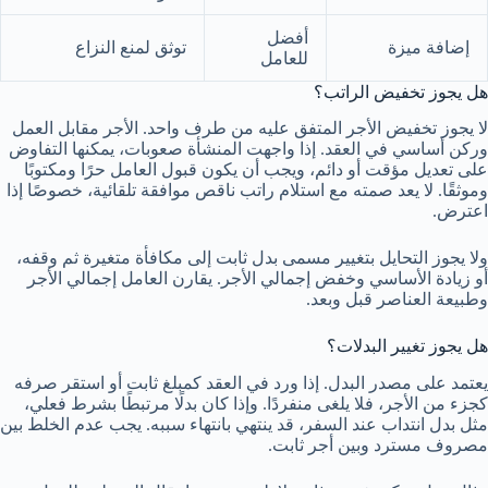
أفضل
إضافة ميزة
توثق لمنع النزاع
للعامل
هل يجوز تخفيض الراتب؟
لا يجوز تخفيض الأجر المتفق عليه من طرف واحد. الأجر مقابل العمل
وركن أساسي في العقد. إذا واجهت المنشأة صعوبات، يمكنها التفاوض
على تعديل مؤقت أو دائم، ويجب أن يكون قبول العامل حرًا ومكتوبًا
وموثقًا. لا يعد صمته مع استلام راتب ناقص موافقة تلقائية، خصوصًا إذا
اعترض.
ولا يجوز التحايل بتغيير مسمى بدل ثابت إلى مكافأة متغيرة ثم وقفه،
أو زيادة الأساسي وخفض إجمالي الأجر. يقارن العامل إجمالي الأجر
وطبيعة العناصر قبل وبعد.
هل يجوز تغيير البدلات؟
يعتمد على مصدر البدل. إذا ورد في العقد كمبلغ ثابت أو استقر صرفه
كجزء من الأجر، فلا يلغى منفردًا. وإذا كان بدلًا مرتبطًا بشرط فعلي،
مثل بدل انتداب عند السفر، قد ينتهي بانتهاء سببه. يجب عدم الخلط بين
مصروف مسترد وبين أجر ثابت.