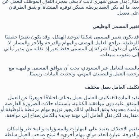
مثال: بدل سكن شهري ثابت لا يلغى بمجرد انتقال الموظف للعمل عن
بعد، ما لم يكن العقد يربطه بسكن توفره المنشأة أو يتفق الطرفان
على تعديل.
تغيير المسمى الوظيفي
قد يكون تغيير المسمى شكليًا لتوحيد الهيكل، وقد يكون تغييرًا حقيقيًا
للوظيفة. يراجع العامل الوصف والمهام والدرجة والأجر والمسار. لا
يكفي أن تقول الشركة إن المسمى فقط تغير إذا نقلته من مدير مالي
إلى مندوب مبيعات.
بالنسبة للعامل غير السعودي، يجب أن يتوافق المسمى والمهنة مع
رخصة العمل والتصنيف المهني، وتحديث البيانات رسميًا.
تكليف العامل بعمل مختلف
تقيد المادة 60 تكليف العامل بعمل يختلف اختلافًا جوهريًا عن العمل
المتفق عليه دون موافقته الكتابية، باستثناء حالات الضرورة العارضة
ولمدة محدودة وفق النظام. لذلك يجوز توزيع مهام مرتبطة بالوظيفة أو
متقاربة، لكن نقل العامل إلى مهنة جديدة بالكامل يحتاج إلى موافقة.
تقييم الاختلاف يعتمد على المهارات والمسؤولية والمخاطر والمكان
والدرجة. عبارة العقد «وأي مهام أخرى» لا تمنح صاحب العمل سلطة