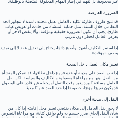
غير محدودة، بل تفهم في إطار المهام المعقولة المتصلة بالوظيفة.
الضرورة العارضة
قد تتيح ظروف طارئة تكليف العامل بعمل مختلف لمدة لا تتجاوز الحد
النظامي خلال السنة، مثل حماية المنشأة من حادث أو تعويض غياب
طارئ. يجب أن تكون الضرورة حقيقية ومؤقتة، وألا ينقص الأجر أو
يعرض العامل لخطر دون تدريب.
إذا استمر التكليف أشهرًا وأصبح دائمًا، يحتاج إلى تعديل عقد لا إلى تمديد
وصف «مؤقت».
تغيير مكان العمل داخل المدينة
إذا نص العقد على مدينة أو عدة فروع داخل نطاقها، قد تتمكن المنشأة
من النقل بينها مع مراعاة المعقولية والتكاليف والسياسة. لكن نقل
العامل مسافة كبيرة يغير وقت التنقل أو يجعله غير قادر على الوصول
قد يكون تغييرًا مؤثرًا، خصوصًا إذا حدد العقد عنوانًا معينًا.
النقل إلى مدينة أخرى
لا يجوز نقل العامل إلى مكان يقتضي تغيير محل إقامته إذا كان من
شأن النقل إلحاق ضرر جسيم به ولم يوافق كتابة، مع مراعاة النصوص