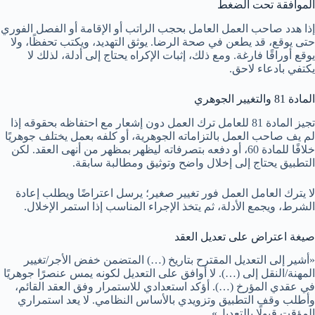
الموافقة تحت الضغط
إذا هدد صاحب العمل العامل بحجب الراتب أو الإقامة أو الفصل الفوري
حتى يوقع، قد يطعن في صحة الرضا. يوثق التهديد، ويكتب تحفظًا، ولا
يوقع أوراقًا فارغة. ومع ذلك، إثبات الإكراه يحتاج إلى أدلة، لذلك لا
يكتفي بادعاء لاحق.
المادة 81 والتغيير الجوهري
تجيز المادة 81 للعامل ترك العمل دون إشعار مع احتفاظه بحقوقه إذا
لم يف صاحب العمل بالتزاماته الجوهرية، أو كلفه بعمل يختلف جوهريًا
خلافًا للمادة 60، أو دفعه بتصرفاته ليظهر بمظهر من أنهى العقد. لكن
التطبيق يحتاج إلى إخلال واضح وتوثيق ومطالبة سابقة.
لا يترك العامل العمل فور تغيير صغير؛ يرسل اعتراضًا ويطلب إعادة
الشرط، ويجمع الأدلة، ثم يتخذ الإجراء المناسب إذا استمر الإخلال.
صيغة اعتراض على تعديل العقد
«أشير إلى التعديل المقترح بتاريخ (…) المتضمن خفض الأجر/تغيير
المهنة/النقل إلى (…). لا أوافق على التعديل لكونه يمس عنصرًا جوهريًا
في عقدي المؤرخ (…). أؤكد استعدادي للاستمرار وفق العقد القائم،
وأطلب وقف التطبيق وتزويدي بالأساس النظامي. لا يعد استمراري
المؤقت قبولًا بالتعديل».