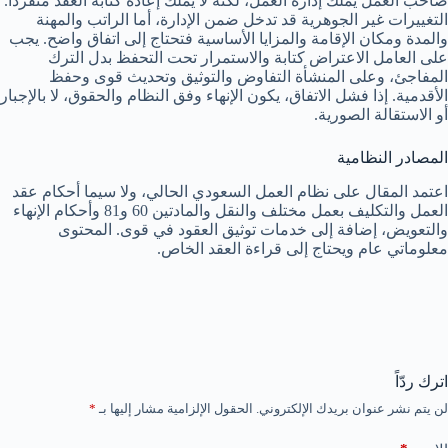
صاحب العمل يملك إدارة العمل، لكنه لا يملك إعادة كتابة العقد منفردًا.
التغييرات غير الجوهرية قد تدخل ضمن الإدارة، أما الراتب والمهنة
والمدة ومكان الإقامة والمزايا الأساسية فتحتاج إلى اتفاق واضح. يجب
على العامل الاعتراض كتابة والاستمرار تحت التحفظ بدل الترك
المفاجئ، وعلى المنشأة التفاوض والتوثيق وتحديث قوى وحفظ
الأقدمية. إذا فشل الاتفاق، يكون الإنهاء وفق النظام والحقوق، لا بالإجبار
أو الاستقالة الصورية.
المصادر النظامية
اعتمد المقال على نظام العمل السعودي الحالي، ولا سيما أحكام عقد
العمل والتكليف بعمل مختلف والنقل والمادتين 60 و81 وأحكام الإنهاء
والتعويض، إضافة إلى خدمات توثيق العقود في قوى. المحتوى
معلوماتي عام ويحتاج إلى قراءة العقد الخاص.
اترك ردّاً
لن يتم نشر عنوان بريدك الإلكتروني.
الحقول الإلزامية مشار إليها بـ
*