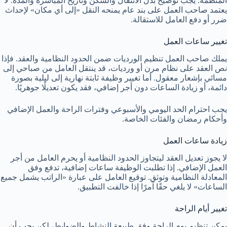
المنظمة. يجب توضيح بدل الانتقال والسكن وتاريخ المباشرة والمدة. لا
يعتمد صاحب العمل على بند عام يمنحه النقل «إلى أي مكان» لإحداث
ضرر أو دفع العامل للاستقالة.
تغيير ساعات العمل
يملك صاحب العمل تنظيم الورديات ضمن الحدود النظامية والعقد. فإذا
نص العقد على نظام مرن أو ورديات، قد ينتقل العامل من صباحي إلى
مسائي بإشعار معقول. أما تغيير وظيفة ثابتة نهارية إلى ليلية بصورة
دائمة، أو زيادة الساعات دون أجر إضافي، فقد يكون تعديلًا جوهريًا.
يجب احترام الحد اليومي والأسبوعي وفترات الراحة والعمل الإضافي
وأحكام رمضان والفئات الخاصة.
زيادة ساعات العمل
لا يجوز تعديل العقد ليتجاوز الحدود النظامية أو يحرم العامل من أجر
العمل الإضافي. إذا تطلبت الوظيفة ساعات إضافية، تدفع وفق
المعادلة النظامية وتوثق. توقيع العامل على عبارة «الراتب يشمل جميع
الساعات» لا يلغي حقًا آمرًا إذا خالفت التطبيق.
تغيير أيام الراحة
يمكن تنظيم يوم الراحة وفق طبيعة النشاط والضوابط، لكن يجب أن