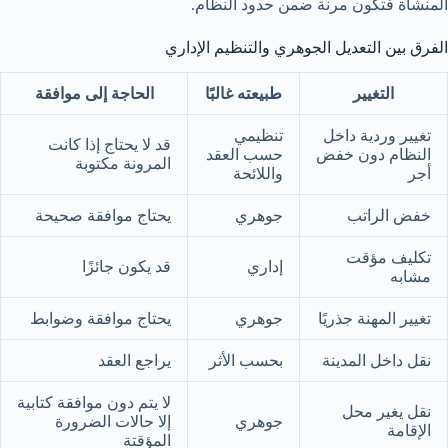
المنشأة فتكون مرنة ضمن حدود النظام.
الفرق بين التعديل الجوهري والتنظيم الإداري
التغيير
طبيعته غالبًا
الحاجة إلى موافقة
تغيير وردية داخل
تنظيمي
قد لا يحتاج إذا كانت
النظام دون خفض
حسب العقد
المرونة مكتوبة
أجر
واللائحة
خفض الراتب
جوهري
يحتاج موافقة صحيحة
تكليف مؤقت
إداري
قد يكون جائزًا
مشابه
تغيير المهنة جذريًا
جوهري
يحتاج موافقة وضوابط
نقل داخل المدينة
بحسب الأثر
يراجع العقد
لا يتم دون موافقة كتابية
نقل يغير محل
جوهري
إلا حالات الضرورة
الإقامة
المؤقتة