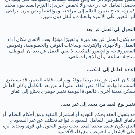
يحصل العامل على راحته وألا يُخفض أجره. إذا التزم العقد بيوم محدد
كميزة، يحتاج تغييره الدائم إلى مراجعة وموافقة أو نص مرن. يراعى
أثر التغيير على الأسرة والعبادة والنقل دون تمييز.
التحول إلى العمل عن بعد
قد يكون العمل عن بعد ميزة أو تغييرًا مؤثرًا. يحدد الاتفاق مكان أداء
العمل، والأجهزة، والإنترنت، وساعات التوفر، والخصوصية، وتعويض
المصروفات، والحضور للمكتب. لا يعني العمل عن بعد أن الموظف
متاح 24 ساعة أو أن الإجازات تلغى.
إعادة العامل إلى المكتب
إذا كان العمل عن بعد ترتيبًا مؤقتًا وسياسة قابلة للتغيير، قد تستطيع
المنشأة إنهاءه. أما إذا نص العقد على أنه عن بعد بالكامل وكان العامل
يسكن مدينة أخرى، فالعودة اليومية تغيير جوهري يحتاج إلى اتفاق.
تغيير نوع العقد من محدد إلى غير محدد
قد يتحول العقد بحكم التجديد أو استمرار التنفيذ وفق أحكام النظام، أو
باتفاق الطرفين. للعامل السعودي قواعد تختلف عن غير السعودي
الذي يكون عقده محدد المدة. يجب توثيق التحول في قوى وتحديد أثره
على الإشعار والتعويض، مع بقاء الأقدمية.