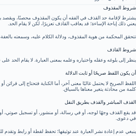
شروط المقذوف
يشترط لإقامة حد القذف في الفقه أن يكون المقذوف محصنًا، ويقصد بال
يعني ذلك إباحة الإساءة؛ قد يعاقب القاذف تعزيرًا، لكن لا يقام الحد.
تتحقق المحكمة من هوية المقذوف، ودلالة الكلام عليه، وسمعته بالعفة، 
شروط القاذف
ينظر إلى بلوغه وعقله واختياره وعلمه بمعنى العبارة. لا يقام الحد على 
أن يكون اللفظ صريحًا أو ثابت الدلالة
اللفظ الصريح لا يحتمل غالبًا معنى آخر، أما الكناية فتحتاج إلى قرائن أو
كلمة من محادثة يتغير معناها بالسياق.
القذف المباشر والقذف بطريق النقل
قد يقع القذف وجهًا لوجه، أو في رسالة، أو منشور، أو تسجيل صوتي، أو 
في دعوى.
ينبغي عدم إعادة نشر العبارة عند توثيقها؛ تحفظ لقطة أو رابط وتقدم لل