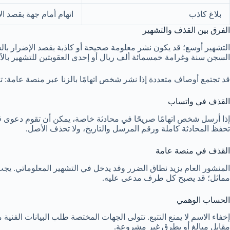
بلاغ كاذب
اتهام أمام جهة بقصد ال
الفرق بين القذف والتشهير
التشهير أوسع؛ قد يكون نشر معلومة صحيحة أو كاذبة بقصد الإضرار بالسمع
السجن سنة وغرامة خمسمائة ألف ريال أو إحدى العقوبتين للتشهير بالآ
قد تجتمع أوصاف متعددة إذا نشر شخص اتهامًا بالزنا عبر منصة عامة: 
القذف في واتساب
إذا أرسل شخص اتهامًا صريحًا في محادثة خاصة، يمكن أن تقوم دعوى ق
تحفظ المحادثة كاملة ورقم المرسل والتاريخ، ولا تحذف الأصل.
القذف في منصة عامة
المنشور العام يزيد نطاق الضرر وقد يدخل في التشهير المعلوماتي. ي
مماثل؛ قد يصبح كل طرف مدعى عليه.
الحساب الوهمي
إخفاء الاسم لا يمنع التتبع. تتولى الجهات المختصة طلب البيانات ال
مقابل مبالغ أو بطرق غير مشروعة.