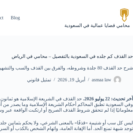
لتجاوز
لى
لمحتوى
ct
Blog
محامي قضايا عمالية في السعودية
حد القذف كم جلده في السعودية بالتفصيل – محامي في الرياض
شرح حد القذف 80 جلدة وشروطه، والفرق بين القذف والسب والتشهير الإلكتروني والإثبات والبلاغ والتعويض.
asmaa law
أبريل 19, 2026
تمثيل قانوني
آخر تحديث: 22 يوليو 2026.
حد القذف في الشريعة الإسلامية هو ثمانون ج
وفي السعودية تطبق المحاكم أحكام الشريعة الإسلامية وما يصدر من أ
معلوماتيًا إذا لم تتحقق شروط القذف الصريح أو ارتكبت الواقعة عبر وسا
ليس كل سب أو شتيمة «قذفًا» بالمعنى الشرعي، ولا يحكم بثمانين جلدة تل
توجد شبهة تمنع الحد. أما الإهانة العامة، واتهام الشخص بالكذب أو ال