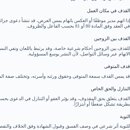
القذف في مكان العمل
إذا اتهم مدير موظفًا أو العكس باتهام يمس العرض، قد تنشأ دعوى جزائ
في العقد وفق المادة 80 أو 81 بحسب الفاعل والظروف.
القذف بين الزوجين
للقذف بين الزوجين أحكام شرعية خاصة، وقد يرتبط باللعان ونفي النسب
الاتهام عبر وسائل التواصل، لأن النشر يوسع المسؤولية.
قذف المتوفى
قد يمس القذف سمعة المتوفى وحقوق ورثته وأسرته، وتختلف صفة المطالب
التنازل والحق الخاص
القذف يتعلق بحق المقذوف، وقد يؤثر العفو أو التنازل في الدعوى بحسب 
بطريقة تشكل ضغطًا أو ابتزازًا.
التوبة
للتوبة أثر شرعي في وصف الفسق وقبول الشهادة وفق الخلاف والتفصيل، لك