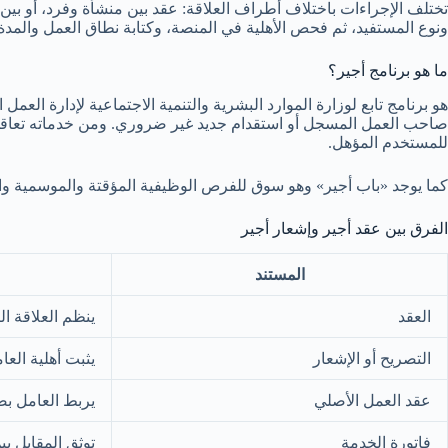
تختلف الإجراءات باختلاف أطراف العلاقة: عقد بين منشأة وفرد، أو بين م
ونوع المستفيد، ثم فحص الأهلية في المنصة، وكتابة نطاق العمل والمدة
ما هو برنامج أجير؟
هو برنامج تابع لوزارة الموارد البشرية والتنمية الاجتماعية لإدارة ا
صاحب العمل المسجل أو استقدام جديد غير ضروري. ومن خدماته تعاقد أج
للمستخدم المؤهل.
كما يوجد «باب أجير» وهو سوق للفرص الوظيفية المؤقتة والموسمية وال
الفرق بين عقد أجير وإشعار أجير
المستند
العقد
ينظم العلاقة ا
التصريح أو الإشعار
يثبت أهلية العا
عقد العمل الأصلي
يربط العامل ب
فاتورة الخدمة
توثق المقابل بي