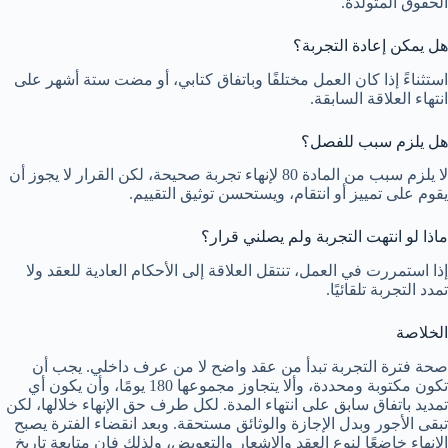
الحقوق المتولدة.
هل يمكن إعادة التجربة؟
استثناءً إذا كان العمل مختلفًا وباتفاق كتابي، أو مضت ستة أشهر على
انتهاء العلاقة السابقة.
هل يلزم سبب للفصل؟
لا يلزم سبب من المادة 80 لإنهاء تجربة صحيحة، لكن القرار لا يجوز أن
يقوم على تمييز أو انتقام، ويستحسن توثيق التقييم.
ماذا لو انتهت التجربة ولم يصلني قرار؟
إذا استمررت في العمل، تنتقل العلاقة إلى الأحكام العادية للعقد ولا
تمدد التجربة تلقائيًا.
الخلاصة
صحة فترة التجربة تبدأ من عقد واضح لا من عرف داخلي. يجب أن
تكون مكتوبة ومحددة، وألا يتجاوز مجموعها 180 يومًا، وأن يكون أي
تمديد باتفاق سابق على انتهاء المدة. لكل طرف حق الإنهاء خلالها، لكن
تبقى الأجور وبدل الإجازة والوثائق مستحقة. وبعد انقضاء الفترة يصبح
الإنهاء خاضعًا لنوع العقد والإشعار والتعويض، ولذلك فإن متابعة تاريخ