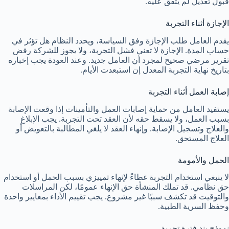
قبول تعديل لم يتفق عليه.
الإجازة أثناء التجربة
يقدم العامل طلب الإجازة وفق السياسة، ويحدد النظام هل تؤثر في
حساب المدة. الإجازة لا تعني فشل التجربة، ولا يجوز للشركة رفض
تقرير مرضي صحيح لمجرد أن العامل جديد. وعند العودة يجب إخباره
بتاريخ نهاية التجربة المعدل إن استبعدت الأيام.
إصابة العمل أثناء التجربة
يستفيد العامل من حماية إصابات العمل والتأمينات إذا وقعت الإصابة
بسبب العمل، ولا يسقط حقه لأن العقد تحت التجربة. يجب الإبلاغ
والعلاج وتسجيل الإصابة. وإنهاء العقد لا يلغي المطالبة بالتعويض أو
العلاج المستحق.
الحمل والأمومة
لا ينبغي استخدام التجربة غطاءً لإنهاء تمييزي بسبب الحمل أو استخدام
حق نظامي. قد تملك المنشأة حق الإنهاء عمومًا، لكن المراسلات
والتوقيت قد تكشف سببًا غير مشروع. يجب تقييم الأداء بمعايير واحدة
وحفظ السرية الطبية.
نموذج بند فترة تجربة