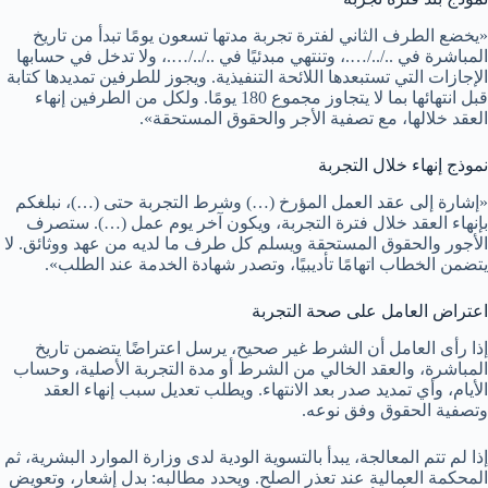
«يخضع الطرف الثاني لفترة تجربة مدتها تسعون يومًا تبدأ من تاريخ
المباشرة في ../../….، وتنتهي مبدئيًا في ../../….، ولا تدخل في حسابها
الإجازات التي تستبعدها اللائحة التنفيذية. ويجوز للطرفين تمديدها كتابة
قبل انتهائها بما لا يتجاوز مجموع 180 يومًا. ولكل من الطرفين إنهاء
العقد خلالها، مع تصفية الأجر والحقوق المستحقة».
نموذج إنهاء خلال التجربة
«إشارة إلى عقد العمل المؤرخ (…) وشرط التجربة حتى (…)، نبلغكم
بإنهاء العقد خلال فترة التجربة، ويكون آخر يوم عمل (…). ستصرف
الأجور والحقوق المستحقة ويسلم كل طرف ما لديه من عهد ووثائق. لا
يتضمن الخطاب اتهامًا تأديبيًا، وتصدر شهادة الخدمة عند الطلب».
اعتراض العامل على صحة التجربة
إذا رأى العامل أن الشرط غير صحيح، يرسل اعتراضًا يتضمن تاريخ
المباشرة، والعقد الخالي من الشرط أو مدة التجربة الأصلية، وحساب
الأيام، وأي تمديد صدر بعد الانتهاء. ويطلب تعديل سبب إنهاء العقد
وتصفية الحقوق وفق نوعه.
إذا لم تتم المعالجة، يبدأ بالتسوية الودية لدى وزارة الموارد البشرية، ثم
المحكمة العمالية عند تعذر الصلح. ويحدد مطالبه: بدل إشعار، وتعويض