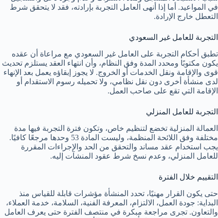
في المواعيد. أما إذا أنهى العامل التجربة بإرادته، فقد لا يتحقق شرط
التعطل خارج الإرادة.
التجربة للعامل غير السعودي
تطبق أحكام التجربة على العامل غير السعودي مع مراعاة أن عقده
يكون مكتوبًا ومحدد المدة وفق النظام، وأن انتهاء العقد يستلزم تحديث
قوى والإقامة ونقل الخدمات أو الخروج. لا يجوز إبقاؤه يعمل بعد الإنهاء
لدى منشأة أخرى دون نقل نظامي، ولا تحميله رسوم الاستقدام أو
الإقامة التي تقع على صاحب العمل.
التجربة للعامل المنزلي
العمالة المنزلية تخضع لتنظيم خاص، وتكون فترة التجربة فيها مدة
مختلفة وفق اللائحة المنظمة، وليست المادة 53 وحدها مرجعًا كافيًا.
يجب استخدام عقد مساند والتحقق من الحد والإجراءات المقررة
للعامل المنزلي، وعدم نسخ شرط عقود المنشآت إليه.
التقييم خلال الفترة
حتى يكون القرار مهنيًا، تحدد المنشأة مؤشرات قابلة للقياس منذ
البداية: جودة العمل، الالتزام، المعرفة الفنية، السلامة، خدمة العملاء،
والتعاون. تجرى مراجعة مبكرة في منتصف الفترة حتى يعرف العامل