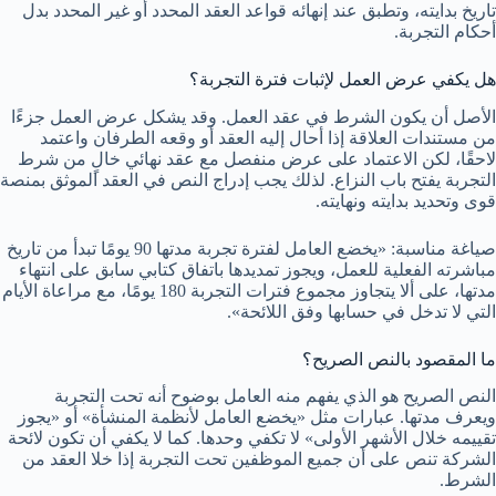
تاريخ بدايته، وتطبق عند إنهائه قواعد العقد المحدد أو غير المحدد بدل
أحكام التجربة.
هل يكفي عرض العمل لإثبات فترة التجربة؟
الأصل أن يكون الشرط في عقد العمل. وقد يشكل عرض العمل جزءًا
من مستندات العلاقة إذا أحال إليه العقد أو وقعه الطرفان واعتمد
لاحقًا، لكن الاعتماد على عرض منفصل مع عقد نهائي خالٍ من شرط
التجربة يفتح باب النزاع. لذلك يجب إدراج النص في العقد الموثق بمنصة
قوى وتحديد بدايته ونهايته.
صياغة مناسبة: «يخضع العامل لفترة تجربة مدتها 90 يومًا تبدأ من تاريخ
مباشرته الفعلية للعمل، ويجوز تمديدها باتفاق كتابي سابق على انتهاء
مدتها، على ألا يتجاوز مجموع فترات التجربة 180 يومًا، مع مراعاة الأيام
التي لا تدخل في حسابها وفق اللائحة».
ما المقصود بالنص الصريح؟
النص الصريح هو الذي يفهم منه العامل بوضوح أنه تحت التجربة
ويعرف مدتها. عبارات مثل «يخضع العامل لأنظمة المنشأة» أو «يجوز
تقييمه خلال الأشهر الأولى» لا تكفي وحدها. كما لا يكفي أن تكون لائحة
الشركة تنص على أن جميع الموظفين تحت التجربة إذا خلا العقد من
الشرط.