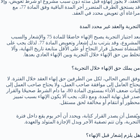
العقد، لا يجوز إنهاؤه قبل مدته دون سبب مشروع أو شرط تعويض، وإلا
قد يستحق الطرف المتضرر أجر المدة الباقية وفق المادة 77، مع
مراعاة أي تعويض محدد في العقد.
التجربة والعقد غير محدد المدة
بعد اجتياز التجربة يصبح الإنهاء خاضعًا للمادة 75 والإشعار والسبب
المشروع، وقد يترتب بدل إشعار وتعويض المادة 77. لذلك يجب على
المنشأة تسجيل قرار النجاح أو على الأقل متابعة تاريخ النهاية، وألا
تخلط بين حق الإنهاء خلال التجربة وبين الإنهاء العادي بعدها.
من يملك حق الإنهاء خلال التجربة؟
وفق النص الحالي، لكل من الطرفين حق إنهاء العقد خلال الفترة. لا
يحتاج العامل إلى موافقة صاحب العمل، ولا يحتاج صاحب العمل إلى
إثبات ضعف الأداء بمستوى المادة 80، ما دام الشرط صحيحًا والقرار
صدر قبل نهاية المدة. ومع ذلك، يجب ألا يكون الإنهاء بسبب تمييز
محظور أو انتقام أو مخالفة لحق مستقل.
ويُفضل أن يصدر القرار كتابة، ويحدد أن آخر يوم يقع داخل فترة
التجربة، وأن تتم تصفية الأجر وبدل الإجازة المتولد والعهدة.
هل يلزم إشعار قبل الإنهاء؟