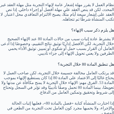
نظام العمل لا يقرر مهلة إشعار عامة لإنهاء التجربة مثل مهلة العقد غير
المحدد، لكن قد ينص العقد على مهلة أفضل أو إجراء داخلي. إذا نص
العقد على إشعار سبعة أيام مثلًا، يصبح الالتزام التعاقدي محل اعتبار. لا
تكتب المنشأة شرطًا ثم تتجاهله.
هل يلزم ذكر سبب الإنهاء؟
لا يشترط عادة إثبات سبب من حالات المادة 80 عند الإنهاء الصحيح
خلال التجربة. لكن الأفضل إداريًا توثيق نتائج التقييم، وخصوصًا إذا ادعى
العامل أن القرار بسبب حمل أو شكوى أو تمييز. توثيق الأداء يحمي
الطرفين ولا يعني تحويل الإنهاء إلى جزاء تأديبي.
هل تنطبق المادة 80 خلال التجربة؟
قد يرتكب العامل مخالفة جسيمة خلال التجربة، لكن صاحب العمل لا
يحتاج غالبًا إلى الاعتماد على المادة 80 إذا كان يستطيع الإنهاء بموجب
المادة 53. الفرق مهم: الإنهاء خلال التجربة لا يمنح مكافأة عن مدتها ولا
تعويضًا، بينما المادة 80 تحمل وصفًا تأديبيًا وقد تؤثر في السجل وتحتاج
إلى شروط وتحقيق وتمكين العامل من الدفاع.
إذا اختارت المنشأة كتابة «فصل بالمادة 80»، فعليها إثبات الحالة
والإجراء، ولا يحميها مجرد كون العامل تحت التجربة من الطعن في
الوصف.