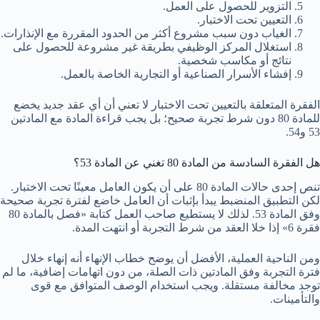
التزوير للحصول على العمل.
التعيين تحت الاختبار.
الغياب دون سبب مشروع أكثر من الحدود المقررة مع الإنذارات.
استغلال المركز الوظيفي بطريقة غير مشروعة للحصول على
نتائج أو مكاسب شخصية.
إفشاء الأسرار الصناعية أو التجارية الخاصة بالعمل.
الفقرة المتعلقة بالتعيين تحت الاختبار لا تعني أن أي عقد جديد يخضع
للمادة 80 دون شرط تجربة صحيح؛ بل يجب قراءة المادة مع المادتين
53 و54.
هل الفقرة السادسة من المادة 80 تغني عن المادة 53؟
تنص إحدى حالات المادة 80 على أن يكون العامل معينًا تحت الاختبار.
لكن التطبيق المنضبط يبدأ بإثبات أن العامل خاضع لفترة تجربة صحيحة
وفق المادة 53. لذلك لا يستطيع صاحب العمل كتابة «فصل بالمادة 80
فقرة 6» إذا خلا العقد من شرط التجربة أو انتهت المدة.
ومن الناحية العملية، الأفضل أن يوضح خطاب الإنهاء أنه إنهاء خلال
فترة التجربة وفق المادتين ذات الصلة، من دون اتهامات إضافية، ما لم
توجد مخالفة مستقلة. ويجب استخدام الوصف المتوافق مع قوى
والتأمينات.