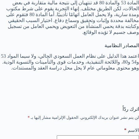
المادة 53 والمادة 80 قد تنتهيان إلى نتيجة مالية متقاربة في بعض
الحالات، لكن الطريق مختلف. إنهاء التجربة يقوم على شرط مكتوب
ومدة سارية، ولا يحمل العامل اتهامًا تأديبيًا. أما المادة 80 فتقوم على
مخالفة محددة وإثبات وتحقيق وسماع دفاع. اختيار السبب الحقيقي
وكتابته بدقة يحمي المنشأة من التعويض ويحمي العامل من تسجيل
وصف جسيم لا تؤيده الوقائع.
المصادر النظامية
اعتمد هذا الدليل على نظام العمل السعودي الحالي، ولا سيما المواد 53
و54 و80، واللائحة التنفيذية، وخدمات قوى والتأمينات والتسوية الودية.
وهو محتوى معلوماتي عام لا يحل محل دراسة العقد والمستندات.
اترك ردّاً
لن يتم نشر عنوان بريدك الإلكتروني.
الحقول الإلزامية مشار إليها بـ
*
*
الاسم