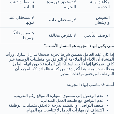
مكافأة نهاية
لا تستحق عن مدة
تسقط إذا ثبتت
الخدمة
التجربة
المادة
التعويض
لا يستحقان عند
لا يستحقان عادة
والإشعار
ثبوتها
يتضمن إخلالًا
الوصف التأديبي
لا يفترض مخالفة
جسيمًا
متى يكون إنهاء التجربة هو المسار الأنسب؟
إذا كان عقد العامل يتضمن شرط تجربة صحيحًا ما زال ساريًا، ورأت
المنشأة أن الأداء أو الملاءمة أو التوافق مع متطلبات الوظيفة غير
كافٍ، فيمكنها إنهاء العقد استنادًا إلى المادة 53 دون اتهام العامل
بمخالفة جسيمة. هذا أكثر دقة من كتابة «المادة 80» لمجرد أن
الموظف لم يحقق توقعات المدير.
أمثلة قد تناسب إنهاء التجربة:
عدم الوصول إلى مستوى المهارة المتوقع رغم التدريب.
عدم التوافق مع طبيعة العمل الميداني.
ضعف التواصل أو التنظيم بدرجة لا تحقق متطلبات الوظيفة.
اكتشاف أن مهارات العامل لا تتناسب مع المهام.