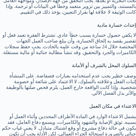
تحت التجربة أو بعدها. يجب التحقق من جهة الإصدار، ومواجهة العامل
بالمستند، والتمييز بين تزوير متعمد وخطأ في البيانات أو ترجمة. وإذا
كانت الوثيقة لا علاقة لها بقرار التعيين، يؤخذ ذلك في التقييم.
إحداث خسارة مادية
لا يكفي حصول خسارة بسبب خطأ عادي. تشترط الفقرة تعمد فعل أو
تقصير يقصد به إلحاق الخسارة، وأن يبلغ صاحب العمل الجهات
المختصة خلال 24 ساعة من وقت علمه بالحادث. يجب حفظ سجلات
الكاميرات والجرد والتحقيق. وقد تنشأ مطالبة جنائية أو مالية مستقلة.
السلوك المخل بالشرف أو الأمانة
وصف خطير يجب عدم استخدامه بعبارات فضفاضة. على المنشأة
إثبات الفعل وعلاقته بالسلوك، لا الاعتماد على شائعة أو خصومة
شخصية. وإذا كانت الواقعة خارج العمل، يلزم فحص صلتها بالوظيفة
والأثر بدل الفصل الآلي.
الاعتداء في مكان العمل
يشمل الاعتداء الوارد في المادة الأطراف المحددين وأثناء العمل أو
بسببه. توثق الإصابة والشهود والكاميرات، ويسمع دفاع العامل، فقد
يكون في حالة دفاع مشروع أو وقع اشتباك متبادل. لا يعني غياب حكم
جنائي بالضرورة استحالة الجزاء العمالي، لكن الأدلة يجب أن تكون