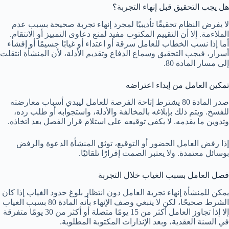
هل يجب التحقيق قبل إنهاء التجربة؟
لا يفرض النظام تحقيقًا تأديبيًا لمجرد إنهاء تجربة صحيحة بسبب عدم
الملاءمة. إلا أن التقييم المكتوب مفيد لمنع دعاوى التمييز أو الانتقام.
أما إذا نسب الخطاب للعامل سرقة أو اعتداء أو غيابًا جسيمًا أو إفشاء
أسرار، فيجب التحقيق وسماع الدفاع وتقديم الأدلة، لأن المنشأة انتقلت
إلى مسار المادة 80.
تمكين العامل من إبداء اعتراضه
صدر المادة 80 يشترط إتاحة الفرصة للعامل ليبدي أسباب معارضته
للفسخ. ويتم ذلك بإبلاغه بالمخالفة والأدلة، واستجوابه أو طلب رده،
وتدوين ما يقدمه. لا يكفي توقيعه على استلام قرار الفصل بعد اتخاذه.
إذا رفض العامل الحضور أو التوقيع، توثق المنشأة الدعوة والرفض
بوسائل معتمدة. ولا يعتبر الصمت إقرارًا تلقائيًا.
فصل العامل بسبب الغياب خلال التجربة
يمكن للمنشأة إنهاء تجربة العامل دون انتظار بلوغ حدود الغياب إذا كان
الشرط صحيحًا، لكن لا ينبغي وصف الإنهاء بأنه المادة 80 بسبب الغياب
إلا إذا تجاوز العامل أكثر من 15 يومًا متصلة أو أكثر من 30 يومًا متفرقة
في السنة العقدية، وبعد الإنذارات المكتوبة المطلوبة.