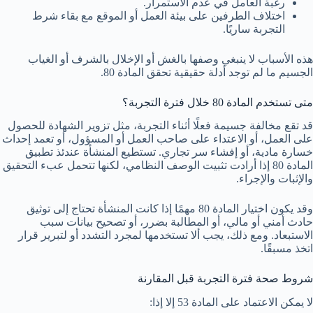
رغبة العامل في عدم الاستمرار.
اختلاف الطرفين على بيئة العمل أو الموقع مع بقاء شرط
التجربة ساريًا.
هذه الأسباب لا ينبغي وصفها بالغش أو الإخلال بالشرف أو الغياب
الجسيم ما لم توجد أدلة حقيقية تحقق المادة 80.
متى تستخدم المادة 80 خلال فترة التجربة؟
قد تقع مخالفة جسيمة فعلًا أثناء التجربة، مثل تزوير الشهادة للحصول
على العمل، أو الاعتداء على صاحب العمل أو المسؤول، أو تعمد إحداث
خسارة مادية، أو إفشاء سر تجاري. تستطيع المنشأة عندئذ تطبيق
المادة 80 إذا أرادت تثبيت الوصف النظامي، لكنها تتحمل عبء التحقيق
والإثبات والإجراء.
وقد يكون اختيار المادة 80 مهمًا إذا كانت المنشأة تحتاج إلى توثيق
حادث أمني أو مالي، أو المطالبة بضرر، أو تصحيح بيانات سبب
الاستبعاد. ومع ذلك، يجب ألا تستخدمها لمجرد التشدد أو لتبرير قرار
اتخذ مسبقًا.
شروط صحة فترة التجربة قبل المقارنة
لا يمكن الاعتماد على المادة 53 إلا إذا: