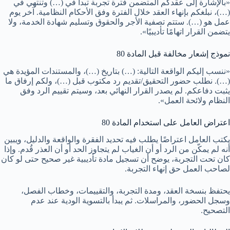
«بالإشارة إلى عقدكم المتضمن فترة تجربة تبدأ في (…) وتنتهي في
(…)، نبلغكم بإنهاء العقد خلال الفترة وفق الأحكام النظامية. آخر يوم
عمل هو (…). ستتم تصفية الأجر والحقوق وتسليم شهادة الخدمة، ولا
يتضمن القرار اتهامًا تأديبيًا».
نموذج إشعار مخالفة قبل المادة 80
«ننسب إليكم الواقعة التالية: (…) بتاريخ (…)، والمستندات المؤيدة هي
(…). نطلب حضور التحقيق/تقديم رد مكتوب قبل (…)، ولكم إرفاق ما
يثبت دفاعكم. لم يصدر القرار النهائي بعد، وسيتم تقييم الرد وفق
النظام ولائحة العمل».
اعتراض العامل على استخدام المادة 80
يكتب العامل اعتراضًا يطلب فيه تحديد الفقرة والواقعة والدليل، ويبين
أنه لم يمكّن من الرد أو أن الغياب لم يتجاوز الحد أو أن العذر قُدم. وإذا
كان تحت التجربة، يوضح أن تسجيل مادة تأديبية غير صحيح حتى لو كان
لصاحب العمل حق إنهاء التجربة.
يحتفظ بنسخة العقد، ومدة التجربة، والتقييمات، وخطاب الفصل،
وسجل الحضور، والمراسلات. ثم يبدأ بالتسوية الودية عند عدم
التصحيح.