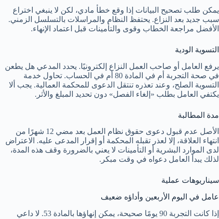
يمكن طلب تصحيح البيانات إذا وقع خطأ مادي، لكن لا ينبغي اختراع
سبب جديد بعد النزاع. يحتفظ النظام والمراسلات بالتسلسل الزمني.
الأفضل مراجعة الخطاب وقوى والتأمينات قبل اعتماد الإنهاء.
التسوية الودية
يرفع العامل أو صاحب العمل النزاع إلكترونيًا. يحدد المدعي هل يطعن
في صحة التجربة أم في المادة 80 أم في الحساب. تحاول خدمة
التسوية الصلح، وعند تعذره تنتقل الدعوى للمحكمة العمالية. يجب ألا
يكتفي العامل بطلب «إلغاء الفصل» دون تحديد المبلغ والأثر.
مدة المطالبة
الأصل عدم قبول دعوى حقوق نظام العمل بعد مضي 12 شهرًا من
انتهاء العلاقة، إلا لعذر تقبله المحكمة أو إقرار المدعى عليه. الاعتراض
لدى الموارد البشرية أو التأمينات لا يعني بالضرورة وقف هذه المدة،
لذلك يبدأ العامل دعواه في وقت مبكر.
سيناريوهات عملية
عامل في اليوم الأربعين وأداؤه ضعيف
إذا كانت التجربة 90 يومًا صحيحة، يمكن إنهاؤها بالمادة 53. لا داعي