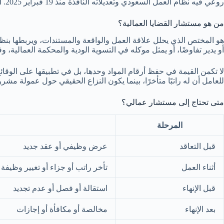
روعي فيه نظام العمل السعودي وتعديلاته النافذة منذ 19 فبراير 2025. المعلومات توعوية عامة، ولا تُعد تقييمًا لقضية محددة أو ضمانًا لنتيجتها.
من هو مستشار القضايا العمالية؟
هو المختص الذي يحلل علاقة العمل والواقعة والمستندات، ويربطها بنظام
أو يدير تفاوضًا، أو يمثل موكله في التسوية الودية والمحكمة العمالية، 
لا تكمن القيمة في حفظ أرقام المواد وحدها، بل في تطبيقها على الوقائ
للعامل أن له راتبًا متأخرًا، بينما يكون النزاع الحقيقي حول عمولة م
متى تحتاج إلى مستشار عمالي؟
المرحلة
قبل التعاقد
عرض وظيفي أو عقد جديد
أثناء العمل
تأخر راتب أو جزاء أو تغيير وظيفة
قبل الإنهاء
استقالة أو فصل أو عدم تجديد
بعد الإنهاء
مخالصة أو مكافأة أو إجازات