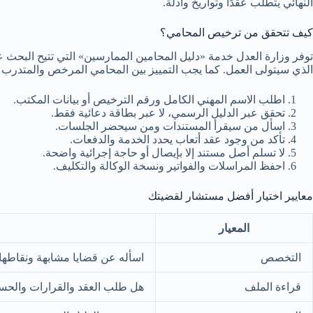
النهائي يتطلب عقدًا وتواريخ وأدلة.
كيف تتحقق من ترخيص المحامي؟
توفر وزارة العدل خدمة «دليل المحامين الممارسين» التي تتيح الب
الذي سيتولى العمل. كما يجب التمييز بين المحامي المرخص والمتدرب و
اطلب الاسم المهني الكامل ورقم الترخيص أو بيانات المكتب.
تحقق عبر الدليل الرسمي، لا عبر بطاقة دعائية فقط.
اسأل من سيقرأ المستندات ومن سيحضر الجلسات.
تأكد من وجود عقد أتعاب يحدد الخدمة والدفعات.
لا تسلم أصل مستند إلا بإيصال أو حاجة إجرائية واضحة.
احفظ المراسلات والفواتير ونسخة الوكالة والتكليف.
معايير اختيار أفضل مستشار لقضيتك
المعيار
التخصص
اسأله عن قضايا مشابهة ونقاطها 
قراءة الملف
هل طلب العقد والقرارات والح