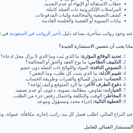
خطاب الاستقالة أو الإنهاء أو عدم التجديد.
المراسلات الإلكترونية ذات الصلة كاملة.
كشف التصفية والمخالصة وإثبات المدفوعات.
بيانات التسوية أو القضية والجلسة القادمة.
عند وجود رواتب متأخرة، يساعد دليل
تأخير الرواتب في السعودية
في تر
ماذا يجب أن تتضمن الاستشارة الجيدة؟
تحديد الوقائع المؤثرة:
ما الذي ثبت وما الذي لا يزال محل ادعاء؟
التكييف النظامي:
ما نوع العقد والحق أو المخالفة؟
النصوص النافذة:
المواد واللوائح ذات الصلة دون حشو.
تقييم الأدلة:
ما الذي يثبت كل طلب، وما النقص؟
الحساب:
جدول للمبالغ والفترات وطريقة الحساب.
دفوع الطرف الآخر:
ما الرد المتوقع وكيف يُواجه؟
الخيارات:
تفاوض، مطالبة، تسوية، دعوى، أو عدم تصعيد.
المخاطر:
الوقت والتكلفة واحتمال رفض جزء من الطلب.
الخطوة التالية:
إجراء محدد ومسؤول وموعد.
عند النزاع المالي، اطلب فصل كل بند: راتب، إجازة، مكافأة، عمولة، وت
المستشار العمالي للعامل