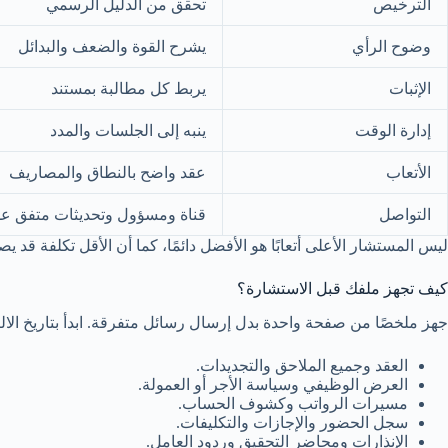
الترخيص
تحقق من الدليل الرسمي
وضوح الرأي
يشرح القوة والضعف والبدائل
الإثبات
يربط كل مطالبة بمستند
إدارة الوقت
ينبه إلى الجلسات والمدد
الأتعاب
عقد واضح بالنطاق والمصاريف
التواصل
قناة ومسؤول وتحديثات متفق علي
ليس المستشار الأعلى أتعابًا هو الأفضل دائمًا، كما أن الأقل تكلفة قد
كيف تجهز ملفك قبل الاستشارة؟
جهز ملخصًا من صفحة واحدة بدل إرسال رسائل متفرقة. ابدأ بتاريخ الالتحا
العقد وجميع الملاحق والتجديدات.
العرض الوظيفي وسياسة الأجر أو العمولة.
مسيرات الرواتب وكشوف الحساب.
سجل الحضور والإجازات والتكليفات.
الإنذارات ومحاضر التحقيق وردود العامل.