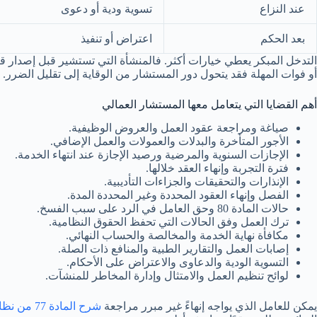
عند النزاع
تسوية ودية أو دعوى
بعد الحكم
اعتراض أو تنفيذ
التدخل المبكر يعطي خيارات أكثر. فالمنشأة التي تستشير قبل إصدار قر
أو فوات المهلة فقد يتحول دور المستشار من الوقاية إلى تقليل الضرر.
أهم القضايا التي يتعامل معها المستشار العمالي
صياغة ومراجعة عقود العمل والعروض الوظيفية.
الأجور المتأخرة والبدلات والعمولات والعمل الإضافي.
الإجازات السنوية والمرضية ورصيد الإجازة عند انتهاء الخدمة.
فترة التجربة وإنهاء العقد خلالها.
الإنذارات والتحقيقات والجزاءات التأديبية.
الفصل وإنهاء العقود المحددة وغير المحددة المدة.
حالات المادة 80 وحق العامل في الرد على سبب الفسخ.
ترك العمل وفق الحالات التي تحفظ الحقوق النظامية.
مكافأة نهاية الخدمة والمخالصة والحساب النهائي.
إصابات العمل والتقارير الطبية والمنافع ذات الصلة.
التسوية الودية والدعاوى والاعتراض على الأحكام.
لوائح تنظيم العمل والامتثال وإدارة المخاطر للمنشآت.
يمكن للعامل الذي يواجه إنهاءً غير مبرر مراجعة
شرح المادة 77 من نظام العمل