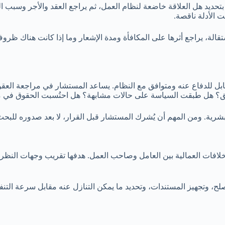
ر بتحديد هل العلاقة خاضعة لنظام العمل، ثم يراجع العقد والأجر وسبب ال
 الأدلة ناقصة.
رها على المكافأة ومدة الإشعار وما إذا كانت هناك ظروف قد تدخل في المادة 81. وعند ا
قابل للدفاع عنه ومتوافق مع النظام. يساعد المستشار في مراجعة العق
تحقيق؟ هل طبقت السياسة على حالات مشابهة؟ هل احتُسبت الحقوق في 
لبشرية. ومن المهم أن يُشرك المستشار قبل القرار، لا بعد صدوره للبح
خلافات العمالية بين العامل وصاحب العمل. هدفها تقريب وجهات النظر وا
لح، وتجهيز المستندات، وتحديد ما يمكن التنازل عنه مقابل سرعة التن