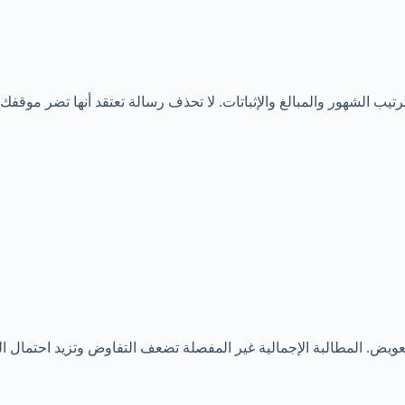
تيب الشهور والمبالغ والإثباتات. لا تحذف رسالة تعتقد أنها تضر موقفك؛ 
عويض. المطالبة الإجمالية غير المفصلة تضعف التفاوض وتزيد احتمال ال