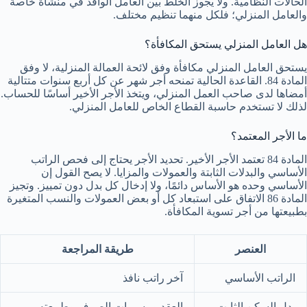
الحالات النظامية. ولا يجوز الخلط بين العامل الوافد في منشأة خاصة
والعامل المنزلي؛ فلكل منهما تنظيم مختلف.
هل العامل المنزلي يستحق المكافأة؟
يستحق العامل المنزلي مكافأة وفق لائحة العمالة المنزلية، لا وفق
المادة 84. القاعدة الحالية تمنحه أجر شهر عن كل أربع سنوات متتالية
أمضاها لدى صاحب العمل المنزلي، ويتخذ الأجر الأخير أساسًا للحساب.
لذلك لا تستخدم حاسبة القطاع الخاص للعامل المنزلي.
ما الأجر المعتمد؟
المادة 84 تعتمد الأجر الأخير. تحديد الأجر يحتاج إلى فحص الراتب
الأساسي والبدلات الثابتة والعمولات والمزايا. لا يصح القول إن
الأساسي وحده هو الأساس دائمًا، ولا إدخال كل بدل دون تمييز. وتجيز
المادة 86 الاتفاق على استبعاد كل أو بعض العمولات والنسب المتغيرة
بطبيعتها من أجر تسوية المكافأة.
العنصر
طريقة المراجعة
الراتب الأساسي
آخر راتب نافذ
بدل السكن الثابت
العقد ومسيرات الصرف وطبيعته