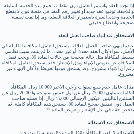
إذا تجدد العقد واستمر العامل دون انقطاع، تجمع مدة الخدمة السابقة
واللاحقة. توقيع عقد جديد أو تغيير رقم العقد في منصة قوى لا يقطع
الخدمة وحده. العبرة باستمرار العلاقة الفعلية وما إذا تمت تصفية
صحيحة وانقطاع حقيقي.
الاستحقاق عند إنهاء صاحب العمل للعقد
عندما ينهي صاحب العمل العلاقة، يستحق العامل المكافأة الكاملة في
الأصل، سواء كان العقد محددًا أو غير محدد، ما لم يثبت سبب نظامي
يسقط المكافأة مثل حالة صحيحة من حالات المادة 80. ويجب فصل
المكافأة عن تعويض الإنهاء وبدل الإشعار؛ فقد يستحق العامل المكافأة
رغم أن الإنهاء مشروع، وقد يستحق فوقها تعويضًا إذا كان الإنهاء غير
مشروع.
مثال: عامل خدم سبع سنوات وأجره الأخير 10,000 ريال. المكافأة
الكاملة تساوي 25,000 ريال عن أول خمس سنوات، و20,000 ريال عن
السنتين التاليتين، فيكون الإجمالي 45,000 ريال. إذا فصله صاحب
العمل دون تطبيق صحيح للمادة 80، يستحق هذه المكافأة كاملة، ثم
يفحص حقه في بدل الإشعار وتعويض المادة 77.
الاستحقاق عند الاستقالة
الاستقالة لا تلغي المكافأة دائمًا. المادة 85 تضع نسبًا متدرجة: