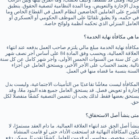
وبدل الإجازة والتعويض، وما المدة النظامية لتصفية الحقوق. ينطبق
الشرح على العاملين الخاضعين لنظام العمل في القطاع الخاص وما
في حكمه، ولا يطبق تلقائيًا على الموظف الحكومي أو العسكري أو
العامل المنزلي الذي تحكمه أنظمة ولوائح خاصة.
ما هي مكافأة نهاية الخدمة؟
مكافأة نهاية الخدمة مبلغ مالي يلتزم صاحب العمل بدفعه عند انتهاء
العلاقة العمالية، ويحسب وفق المادة 84 على أساس أجر نصف شهر
عن كل سنة من السنوات الخمس الأولى، وأجر شهر كامل عن كل سنة
تالية. يعتمد الحساب على الأجر الأخير، ويستحق العامل عن أجزاء
السنة بنسبة ما قضاه منها في العمل.
المكافأة ليست معاشًا تقاعديًا من التأمينات الاجتماعية، وليست بدل
إجازة أو تعويض فصل. قد يستحق العامل جميع هذه البنود معًا، وقد
يستحق بعضها فقط. لذلك يجب أن تتضمن التصفية كشفًا منفصلًا لكل
حق.
متى ينشأ أصل الاستحقاق؟
ينشأ أصل الحق عند انتهاء العلاقة العمالية. ما دام العقد مستمرًا، لا
تكون المكافأة النهائية قد استحقت الأداء، حتى لو قامت المنشأة
بتكوين مخصص محاسبي أو قدمت للعامل كشفًا تقديريًا. ويمكن دفع