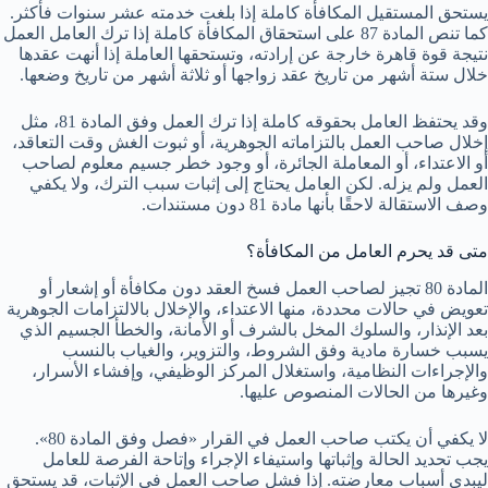
يستحق المستقيل المكافأة كاملة إذا بلغت خدمته عشر سنوات فأكثر.
كما تنص المادة 87 على استحقاق المكافأة كاملة إذا ترك العامل العمل
نتيجة قوة قاهرة خارجة عن إرادته، وتستحقها العاملة إذا أنهت عقدها
خلال ستة أشهر من تاريخ عقد زواجها أو ثلاثة أشهر من تاريخ وضعها.
وقد يحتفظ العامل بحقوقه كاملة إذا ترك العمل وفق المادة 81، مثل
إخلال صاحب العمل بالتزاماته الجوهرية، أو ثبوت الغش وقت التعاقد،
أو الاعتداء، أو المعاملة الجائرة، أو وجود خطر جسيم معلوم لصاحب
العمل ولم يزله. لكن العامل يحتاج إلى إثبات سبب الترك، ولا يكفي
وصف الاستقالة لاحقًا بأنها مادة 81 دون مستندات.
متى قد يحرم العامل من المكافأة؟
المادة 80 تجيز لصاحب العمل فسخ العقد دون مكافأة أو إشعار أو
تعويض في حالات محددة، منها الاعتداء، والإخلال بالالتزامات الجوهرية
بعد الإنذار، والسلوك المخل بالشرف أو الأمانة، والخطأ الجسيم الذي
يسبب خسارة مادية وفق الشروط، والتزوير، والغياب بالنسب
والإجراءات النظامية، واستغلال المركز الوظيفي، وإفشاء الأسرار،
وغيرها من الحالات المنصوص عليها.
لا يكفي أن يكتب صاحب العمل في القرار «فصل وفق المادة 80».
يجب تحديد الحالة وإثباتها واستيفاء الإجراء وإتاحة الفرصة للعامل
ليبدي أسباب معارضته. إذا فشل صاحب العمل في الإثبات، قد يستحق