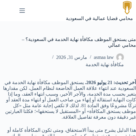
لتجاوز
لى
لمحتوى
محامي قضايا عمالية في السعودية
متى يستحق الموظف مكافأة نهاية الخدمة في السعودية؟ –
محامي عمالي
asmaa law
مارس 31, 2026
مكافأة نهاية الخدمة
آخر تحديث: 21 يوليو 2026.
يستحق الموظف مكافأة نهاية الخدمة في
السعودية عند انتهاء علاقة العمل الخاضعة لنظام العمل، لكن مقدارها
يتغير بحسب مدة الخدمة، والأجر الأخير، وسبب انتهاء العقد، وما إذا
كانت النهاية استقالة أو إنهاء من صاحب العمل أو انتهاء مدة العقد أو
تركًا مشروعًا وفق المادة 81. لذلك لا تكفي إجابة عامة مثل «كل
موظف يستحق المكافأة» أو «المستقيل لا يستحقها»؛ فكلتا العبارتين
غير دقيقة دون معرفة تفاصيل العلاقة.
هذا الدليل يشرح متى يبدأ الاستحقاق، ومتى تكون المكافأة كاملة أو
جزئية، ومتى قد تسقط، وكيف تُحسب، وما الفرق بينها وبين الراتب