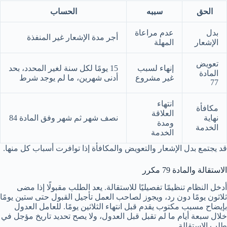
الحق
سببه
الحساب
بدل
عدم مراعاة
أجر مدة الإشعار غير المنفذة
الإشعار
المهلة
تعويض
إنهاء لسبب
15 يومًا لكل سنة لغير المحدد، بحد
المادة
غير مشروع
أدنى شهرين، ما لم يوجد شرط
77
انتهاء
مكافأة
العلاقة
نهاية
نصف شهر ثم شهر وفق المادة 84
ومدة
الخدمة
الخدمة
قد يجتمع بدل الإشعار والتعويض والمكافأة إذا توافرت أسباب كل منها.
الاستقالة والمادة 79 مكرر
أدخل النظام تنظيمًا تفصيليًا للاستقالة. يعد الطلب مقبولًا إذا مضى
ثلاثون يومًا دون رد، ويجوز لصاحب العمل تأجيل القبول حتى ستين يومًا
بإيضاح مسبب مكتوب يقدم قبل انتهاء الثلاثين يومًا. للعامل العدول
خلال سبعة أيام ما لم تقبل قبل العدول، ولا يصح تحديد تاريخ مؤجل في
طلب الاستقالة.