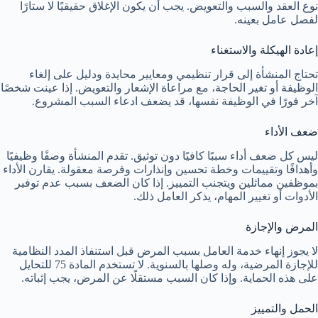
نوع العقد والسبب والتعويض. يجب أن يكون الإغلاق حقيقيًا لا ستارًا
لفصل عامل بعينه.
إعادة الهيكلة والاستغناء
تحتاج المنشأة إلى قرار تنظيمي ومعايير محايدة ودليل على إلغاء
الوظيفة أو تغير الحاجة، مع مراعاة الإشعار والتعويض. إذا عينت شخصًا
آخر فورًا في الوظيفة نفسها، قد يضعف ادعاء السبب المشروع.
ضعف الأداء
ليس كل ضعف أداء سببًا كافيًا دون توثيق. تقدم المنشأة وصفًا وظيفيًا
وأهدافًا وتقييمات وخطة تحسين وإنذارات وفرصة معقولة. يقارن الأداء
بموظفين مماثلين ويتجنب التمييز. إذا كان الضعف بسبب عدم توفير
الأدوات أو تغيير المهام، يذكر العامل ذلك.
المرض والإجازة
لا يجوز إنهاء خدمة العامل بسبب المرض قبل استنفاذ المدد النظامية
للإجازة المرضية، وله وصلها بالسنوية. لا تستخدم المادة 75 للتحايل
على هذه الحماية. وإذا كان السبب مستقلًا عن المرض، يجب إثباته.
الحمل والتمييز