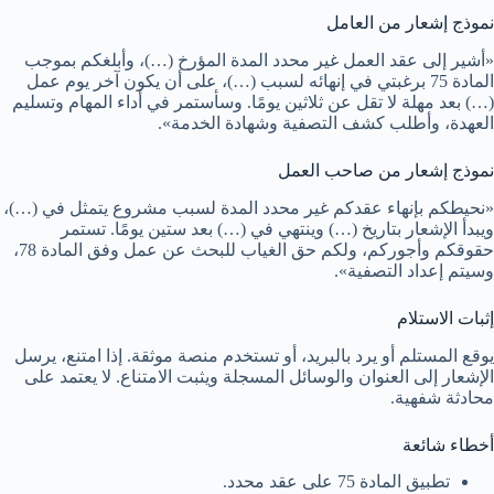
نموذج إشعار من العامل
«أشير إلى عقد العمل غير محدد المدة المؤرخ (…)، وأبلغكم بموجب
المادة 75 برغبتي في إنهائه لسبب (…)، على أن يكون آخر يوم عمل
(…) بعد مهلة لا تقل عن ثلاثين يومًا. وسأستمر في أداء المهام وتسليم
العهدة، وأطلب كشف التصفية وشهادة الخدمة».
نموذج إشعار من صاحب العمل
«نحيطكم بإنهاء عقدكم غير محدد المدة لسبب مشروع يتمثل في (…)،
ويبدأ الإشعار بتاريخ (…) وينتهي في (…) بعد ستين يومًا. تستمر
حقوقكم وأجوركم، ولكم حق الغياب للبحث عن عمل وفق المادة 78،
وسيتم إعداد التصفية».
إثبات الاستلام
يوقع المستلم أو يرد بالبريد، أو تستخدم منصة موثقة. إذا امتنع، يرسل
الإشعار إلى العنوان والوسائل المسجلة ويثبت الامتناع. لا يعتمد على
محادثة شفهية.
أخطاء شائعة
تطبيق المادة 75 على عقد محدد.