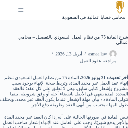
لتجاوز
لى
لمحتوى
محامي قضايا عمالية في السعودية
شرح المادة 75 من نظام العمل السعودي بالتفصيل – محامي
عمالي
asmaa law
أبريل 13, 2026
مراجعة عقود العمل
آخر تحديث: 21 يوليو 2026.
المادة 75 من نظام العمل السعودي تنظم
إنهاء عقد العمل غير محدد المدة، وتربط صحة الإنهاء بوجود سبب
مشروع وإشعار كتابي سابق. وهي لا تطبق على كل عقد؛ فالعقد
المحدد المدة ينتهي في الأصل بانقضاء أجله أو وفق شروطه، بينما
تتولى المادة 75 بيان مهلة الإشعار عندما يكون العقد غير محدد. ويختلف
طول المهلة بحسب من أنهى العقد وطريقة دفع الأجر.
تنص المادة في صورتها الحالية على أنه إذا كان العقد غير محدد المدة
والأجر يدفع شهريًا، وجب على العامل عند الإنهاء إشعار صاحب العمل
قبل ثلاثين يومًا على الأقل، ووجب على صاحب العمل عند الإنهاء إشعار