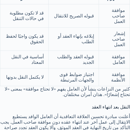
موافقة
قد لا تكون مطلوبة
صاحب
قبوله الصريح للانتقال
في حالات التنقل
العمل
إشعار
إبلاغه بإنهاء العقد أو
قد يكون واجبًا لحفظ
صاحب
الطلب
الحقوق
العمل
موافقة
قبوله العقد والطلب
أساسية في النقل
العامل
الجديد
المعتاد
موافقة
اجتياز ضوابط قوى
لا يكتمل النقل بدونها
الأنظمة
والجهات المرتبطة
كثير من النزاعات ينشأ لأن العامل يفهم «لا تحتاج موافقة» بمعنى «لا
تحتاج إشعارًا». هذان أمران مختلفان.
النقل بعد انتهاء العقد
أعلنت مبادرة تحسين العلاقة التعاقدية أن العامل الوافد يستطيع
الانتقال إلى عمل آخر عند انتهاء عقده دون موافقة صاحب العمل. يجب
التأكد من تاريخ النهاية في العقد الموثق، وألا يكون العقد تجدد صراحة