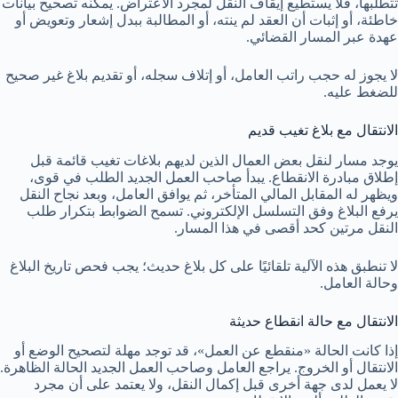
تتطلبها، فلا يستطيع إيقاف النقل لمجرد الاعتراض. يمكنه تصحيح بيانات
خاطئة، أو إثبات أن العقد لم ينته، أو المطالبة ببدل إشعار وتعويض أو
عهدة عبر المسار القضائي.
لا يجوز له حجب راتب العامل، أو إتلاف سجله، أو تقديم بلاغ غير صحيح
للضغط عليه.
الانتقال مع بلاغ تغيب قديم
يوجد مسار لنقل بعض العمال الذين لديهم بلاغات تغيب قائمة قبل
إطلاق مبادرة الانقطاع. يبدأ صاحب العمل الجديد الطلب في قوى،
ويظهر له المقابل المالي المتأخر، ثم يوافق العامل، وبعد نجاح النقل
يرفع البلاغ وفق التسلسل الإلكتروني. تسمح الضوابط بتكرار طلب
النقل مرتين كحد أقصى في هذا المسار.
لا تنطبق هذه الآلية تلقائيًا على كل بلاغ حديث؛ يجب فحص تاريخ البلاغ
وحالة العامل.
الانتقال مع حالة انقطاع حديثة
إذا كانت الحالة «منقطع عن العمل»، قد توجد مهلة لتصحيح الوضع أو
الانتقال أو الخروج. يراجع العامل وصاحب العمل الجديد الحالة الظاهرة.
لا يعمل لدى جهة أخرى قبل إكمال النقل، ولا يعتمد على أن مجرد