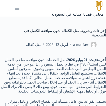
لتجاوز
لى
لمحتوى
محامي قضايا عمالية في السعودية
إجراءات وشروط نقل الكفالة بدون موافقة الكفيل في
السعودية
asmaa law
أبريل 12, 2026
نقل كفالة
آخر تحديث: 21 يوليو 2026.
نقل الخدمات دون موافقة صاحب العمل
ليس استثناءً نادرًا في نظام العمل السعودي، بل هو جزء من خدمة
التنقل الوظيفي التي جعلت العقد الموثق وحقوق الطرفين أساس
الانتقال. يستطيع العامل الوافد الانتقال إلى منشأة جديدة بعد انتهاء
عقده دون اشتراط موافقة صاحب العمل الحالي، كما قد يستطيع
الانتقال أثناء سريان العقد أو عند إخلال صاحب العمل بالتزاماته وفق
الضوابط التي تتحقق منها منصة قوى. ومع ذلك لا يعني ذلك ترك العمل
فورًا، أو تجاهل مهلة الإشعار، أو إسقاط التعويضات العقدية.
تختلف القواعد بين عامل منشأة في القطاع الخاص وعامل منزلي،
وبين عقد محدد وغير محدد، وبين طلب نقل عادي وحالة بلاغ تغيب أو