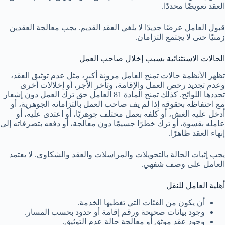
العقد تعويضًا محددًا.
قبول العامل عرضًا جديدًا لا يلغي العقد القديم. يجب معالجة العقدين
زمنيًا حتى لا يجتمع التزامان.
الحالات الاستثنائية بسبب إخلال صاحب العمل
تظهر الأنظمة حالات تمنح العامل مرونة أكبر، مثل عدم توثيق العقد،
وعدم تجديد رخص العمل والإقامة، وتأخر الأجر، أو إخلالات أخرى
تحددها اللوائح. كذلك تمنح المادة 81 العامل حق ترك العمل دون إشعار
مع احتفاظه بحقوقه إذا لم يف صاحب العمل بالتزاماته الجوهرية، أو
أدخل عليه الغش، أو كلفه بعمل مختلف جوهريًا، أو اعتدى عليه، أو
عامله بقسوة، أو ترك خطرًا جسيمًا دون معالجة، أو دفعه بتصرفاته إلى
إنهاء العقد ظاهرًا.
يجب إثبات الحالة بالتحويلات والمراسلات والعقد والشكاوى. لا يعتمد
العامل على وصف شفهي.
أهلية العامل للنقل
أن يكون من الفئات التي تغطيها الخدمة.
وجود بيانات صحيحة ورقم إقامة أو حدود بحسب المسار.
وجود عقد موثق أو معالجة حالة عدم التوثيق.