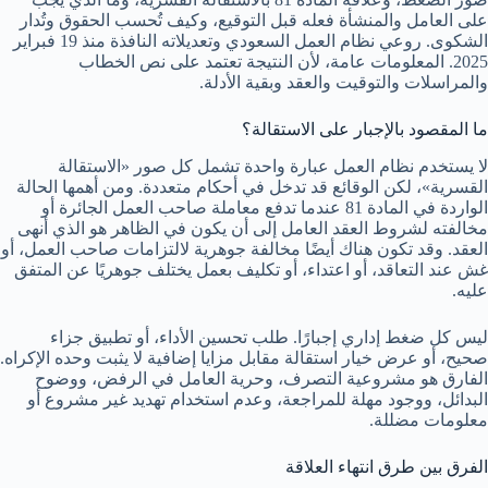
على العامل والمنشأة فعله قبل التوقيع، وكيف تُحسب الحقوق وتُدار
الشكوى. روعي نظام العمل السعودي وتعديلاته النافذة منذ 19 فبراير
2025. المعلومات عامة، لأن النتيجة تعتمد على نص الخطاب
والمراسلات والتوقيت والعقد وبقية الأدلة.
ما المقصود بالإجبار على الاستقالة؟
لا يستخدم نظام العمل عبارة واحدة تشمل كل صور «الاستقالة
القسرية»، لكن الوقائع قد تدخل في أحكام متعددة. ومن أهمها الحالة
الواردة في المادة 81 عندما تدفع معاملة صاحب العمل الجائرة أو
مخالفته لشروط العقد العامل إلى أن يكون في الظاهر هو الذي أنهى
العقد. وقد تكون هناك أيضًا مخالفة جوهرية لالتزامات صاحب العمل، أو
غش عند التعاقد، أو اعتداء، أو تكليف بعمل يختلف جوهريًا عن المتفق
عليه.
ليس كل ضغط إداري إجبارًا. طلب تحسين الأداء، أو تطبيق جزاء
صحيح، أو عرض خيار استقالة مقابل مزايا إضافية لا يثبت وحده الإكراه.
الفارق هو مشروعية التصرف، وحرية العامل في الرفض، ووضوح
البدائل، ووجود مهلة للمراجعة، وعدم استخدام تهديد غير مشروع أو
معلومات مضللة.
الفرق بين طرق انتهاء العلاقة