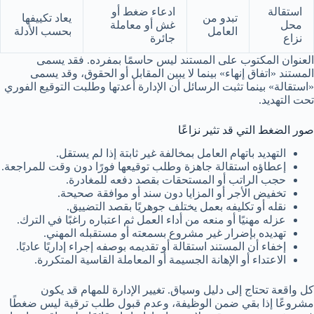
استقالة
ادعاء ضغط أو
تبدو من
يعاد تكييفها
محل
غش أو معاملة
العامل
بحسب الأدلة
نزاع
جائرة
العنوان المكتوب على المستند ليس حاسمًا بمفرده. فقد يسمى
المستند «اتفاق إنهاء» بينما لا يبين المقابل أو الحقوق، وقد يسمى
«استقالة» بينما تثبت الرسائل أن الإدارة أعدتها وطلبت التوقيع الفوري
تحت التهديد.
صور الضغط التي قد تثير نزاعًا
التهديد باتهام العامل بمخالفة غير ثابتة إذا لم يستقل.
إعطاؤه استقالة جاهزة وطلب توقيعها فورًا دون وقت للمراجعة.
حجب الراتب أو المستحقات بقصد دفعه للمغادرة.
تخفيض الأجر أو المزايا دون سند أو موافقة صحيحة.
نقله أو تكليفه بعمل يختلف جوهريًا بقصد التضييق.
عزله مهنيًا أو منعه من أداء العمل ثم اعتباره راغبًا في الترك.
تهديده بإضرار غير مشروع بسمعته أو مستقبله المهني.
إخفاء أن المستند استقالة أو تقديمه بوصفه إجراء إداريًا عاديًا.
الاعتداء أو الإهانة الجسيمة أو المعاملة القاسية المتكررة.
كل واقعة تحتاج إلى دليل وسياق. تغيير الإدارة للمهام قد يكون
مشروعًا إذا بقي ضمن الوظيفة، وعدم قبول طلب ترقية ليس ضغطًا