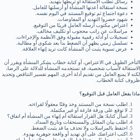
رسائل تطلب الاستقالة أو تربطها بتهديد.
نسخة استقالة أعدتها المنشأة أو أرسلتها للعامل.
دعوة اجتماع ثم توقيع المستند في اليوم نفسه.
شهود حضروا التهديد أو المفاوضات.
اعتراض مكتوب أرسله العامل قريبًا من التوقيع.
مراسلات عن راتب محجوب أو تكليف مخالف.
تسجيلات أو أدلة رقمية مقبولة وفق الأنظمة والإجراءات.
تسلسل زمني يظهر أن الضغط بدأ بعد شكوى أو مطالبة.
عرض تسوية يثبت أن المنشأة كانت تريد إنهاء العلاقة.
التأخر الطويل في الاعتراض، أو كتابة خطاب يشكر المنشأة ويقرر أن
الاستقالة لأسباب شخصية، قد تستخدمه المنشأة للدلالة على الرضا،
لكنه لا يمنع العامل من تقديم أدلة أخرى. المهم تفسير التناقض وتحديد
ظروف كتابة الخطاب.
ماذا يفعل العامل قبل التوقيع؟
اطلب نسخة من المستند وخذ وقتًا معقولًا لقراءته.
لا توقع على ورقة فارغة أو غير مكتملة.
اسأل كتابةً: هل القرار استقالة أم إنهاء من المنشأة أم اتفاق؟
اطلب بيان المقابل والمستحقات وتاريخ السداد.
احتفظ بالمراسلات ولا تحذف ما قد يثبت الضغط.
اكتب اعتراضك على أي تهديد أو واقعة جوهرية بهدوء.
استشر محاميًا مرخصًا قبل التوقيع على مخالصة أو إبراء.