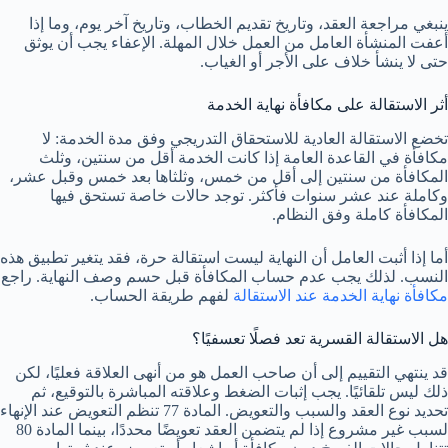
ينبغي مراجعة العقد، وتاريخ تقديم الخطاب، وتاريخ آخر يوم، وما إذا
أعفت المنشأة العامل من العمل خلال المهلة. الإعفاء يجب أن يوثق
حتى لا ينشأ خلاف على الأجر أو الغياب.
أثر الاستقالة على مكافأة نهاية الخدمة
تخضع الاستقالة العادية للاستحقاق التدريجي وفق مدة الخدمة: لا
مكافأة في القاعدة العامة إذا كانت الخدمة أقل من سنتين، وثلث
المكافأة من سنتين إلى أقل من خمس، وثلثاها بعد خمس وقبل عشر،
وكاملة عند عشر سنوات فأكثر. توجد حالات خاصة تستحق فيها
المكافأة كاملة وفق النظام.
أما إذا أثبت العامل أن النهاية ليست استقالة حرة، فقد يتغير تطبيق هذه
النسب. لذلك يجب عدم حساب المكافأة قبل حسم وصف النهاية. راجع
مكافأة نهاية الخدمة عند الاستقالة
لفهم طريقة الحساب.
هل الاستقالة القسرية تعد فصلًا تعسفيًا؟
قد ينتهي التقييم إلى أن صاحب العمل هو من أنهى العلاقة فعليًا، لكن
ذلك ليس تلقائيًا. يجب إثبات الضغط وعلاقته المباشرة بالتوقيع، ثم
تحديد نوع العقد والسبب والتعويض. المادة 77 تنظم التعويض عند الإنهاء
لسبب غير مشروع إذا لم يتضمن العقد تعويضًا محددًا، بينما المادة 80