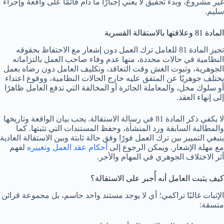
غير مشروع، وبدء تحقيق لا يعني إجبارًا ما دام قائمًا على واقعة وإجراء
سليم.
المادة 81 وعلاقتها بالاستقالة القسرية
تجيز المادة 81 للعامل ترك العمل دون إشعار مع الاحتفاظ بحقوقه
النظامية في حالات محددة، منها عدم وفاء صاحب العمل بالتزاماته
الجوهرية، وثبوت الغش وقت التعاقد، وتكليف العامل دون رضاه بعمل
يختلف جوهريًا عن المتفق عليه خارج الحالات النظامية، ووقوع اعتداء
أو سلوك مخل، والمعاملة الجائرة أو المخالفة التي تدفع العامل ظاهرًا
إلى إنهاء العقد.
لا يكفي ذكر المادة 81 في رسالة الاستقالة. يجب بيان الواقعة وتاريخها
والمطالبة السابقة ورد المنشأة، وحفظ المستندات التي تثبتها. كما
ينبغي التمييز بين ترك العمل فورًا وفق حالة ثابتة وبين الاستقالة العادية
مع مهلة الإشعار. ويمكن الرجوع إلى
أحكام عقد العمل وتغييره
لفهم
أثر الاختلاف الجوهري في المهام والأجر.
كيف يثبت العامل أنه أُجبر على الاستقالة؟
الإثبات غالبًا تراكمي؛ أي لا يوجد مستند واحد حاسم، بل مجموعة قرائن
متسقة: