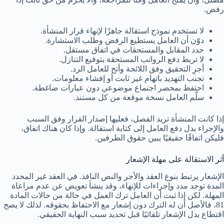
رفض.
لا تستخدم نموذج استقالة جاهزًا لإنهاء قرار المنشأة.
دوّن أن العامل يستطيع الرفض وطلب الاستشارة.
حدد المقابل والمستحقات في اتفاق مستقل.
لا تربط دفع الرواتب المستحقة بتوقيع التنازل.
أجرِ التحقيق وفق اللائحة وأتح للعامل الرد.
تجنب التهديد باتهام غير ثابت أو إفشاء معلومات.
احتفظ بمحضر اجتماع موضوعي دون عبارات ضاغطة.
سلّم العامل نسخة موقعة من كل مستند.
إذا كانت المنشأة تريد الفصل، فعليها إصدار القرار وفق السبب
والإجراء بدل دفع العامل إلى كتابة استقالة. وإذا كان هناك اتفاق،
فليكن اتفاقًا حقيقيًا يبين حقوق الطرفين.
أثر الاستقالة على مهلة الإشعار
الإشعار يرتبط بنوع العقد والأجر والنص النافذ. في العقد غير المحدد
المدة توجد مدد وإجراءات للإنهاء، وقد ينشأ تعويض عن عدم مراعاة
المهلة. لكن إذا ثبت أن العامل ترك العمل في حالة من حالات المادة
81، فالأصل أن له الترك دون إشعار مع الاحتفاظ بحقوقه. لذلك لا يصح
اقتطاع بدل الإشعار تلقائيًا قبل تحديد سبب النهاية الحقيقي.