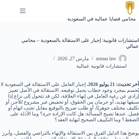
لتجاوز
لى
لمحتوى
محامي قضايا عمالية في السعودية
استشارات قانونية: إجبار على الاستقالة بالسعودية – محامي
عمالي
asmaa law
مارس 27, 2026
استشارات قانونية عمالية
آخر تحديث: 21 يوليو 2026.
إجبار العامل على الاستقالة في السعودية لا
يُحسم بمجرد وجود خطاب يحمل توقيعه. الاستقالة في الأصل تعبير
إرادي عن رغبة العامل في إنهاء العلاقة، لكن قد تتحول إلى نزاع إذا
سبقها تهديد، أو حرمان من الحقوق، أو تخفيض غير مشروع للأجر، أو
تكليف مختلف جوهريًا، أو طلب صريح بالتوقيع مقابل تجنب اتهام أو
فصل. عندها تصبح المسألة: هل كانت الإرادة حرة؟ وما الأدلة على
الضغط؟ وما التكييف الصحيح لنهاية العقد؟
يوضح هذا الدليل الفرق بين الاستقالة والإنهاء بالتراضي والفصل، وأبرز
صور الضغط، وعلاقة المادة 81 بالاستقالة القسرية، وما الذي يجب