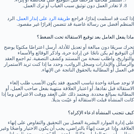
لا تغادر العمل دون توثيق سبب الغياب أو ترك العمل.
إذا كنت قد استلمت إنذارًا، فراجع
طريقة الرد على إنذار العمل
. الرد
المنظم أفضل من رسالة غاضبة قد تتضمن إقرارًا غير مقصود.
ماذا يفعل العامل بعد توقيع الاستقالة تحت الضغط؟
تحرك سريعًا دون مبالغة أو تعديل للأدلة. أرسل اعتراضًا مكتوبًا يوضح
أن التوقيع لم يكن ناتجًا عن إرادة حرة، واذكر الوقائع والأسماء
والتواريخ، واطلب نسخة من المستند وكشف التصفية. ثم اجمع العقد
والرسائل والإنذارات وسجل الرواتب، وحدد ما إذا كنت تريد الاستمرار
في العمل أو المطالبة بالحقوق الناتجة عن الإنهاء.
لا توجد صياغة واحدة تناسب الجميع. فقد يكون الأنسب طلب إلغاء
الاستقالة قبل نفاذها، أو اعتبار العلاقة منتهية بفعل صاحب العمل، أو
المطالبة بمبالغ محددة. ويعتمد ذلك على العقد ووقت الاعتراض وما إذا
كانت المنشأة قبلت الاستقالة أو عيّنت بديلًا.
كيف تتجنب المنشأة ادعاء الإكراه؟
على إدارة الموارد البشرية الفصل بين التحقيق والتفاوض على إنهاء
العلاقة. وإذا عرضت إنهاءً بالتراضي، يجب أن يكون الاختيار واضحًا وغير
مضلل، وأن يمنح العامل وقتًا للمراجعة، وألا يُحرم من حق ثابت إذا