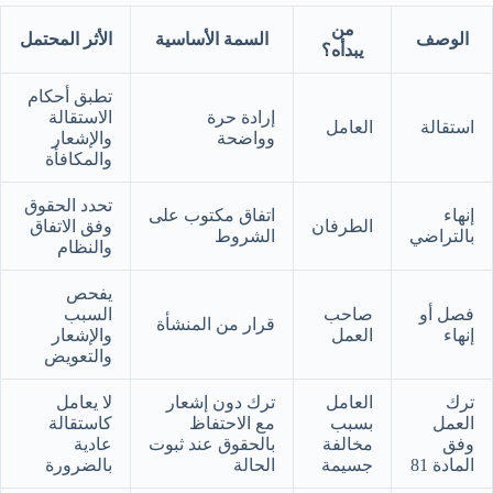
من
الوصف
السمة الأساسية
الأثر المحتمل
يبدأه؟
تطبق أحكام
إرادة حرة
الاستقالة
استقالة
العامل
وواضحة
والإشعار
والمكافأة
تحدد الحقوق
إنهاء
اتفاق مكتوب على
الطرفان
وفق الاتفاق
بالتراضي
الشروط
والنظام
يفحص
فصل أو
صاحب
السبب
قرار من المنشأة
إنهاء
العمل
والإشعار
والتعويض
ترك
العامل
ترك دون إشعار
لا يعامل
العمل
بسبب
مع الاحتفاظ
كاستقالة
وفق
مخالفة
بالحقوق عند ثبوت
عادية
المادة 81
جسيمة
الحالة
بالضرورة