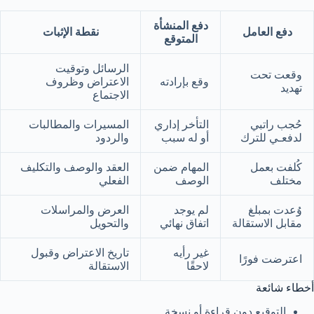
دفع المنشأة
دفع العامل
نقطة الإثبات
المتوقع
الرسائل وتوقيت
وقعت تحت
وقع بإرادته
الاعتراض وظروف
تهديد
الاجتماع
حُجب راتبي
التأخر إداري
المسيرات والمطالبات
لدفعـي للترك
أو له سبب
والردود
كُلفت بعمل
المهام ضمن
العقد والوصف والتكليف
مختلف
الوصف
الفعلي
وُعدت بمبلغ
لم يوجد
العرض والمراسلات
مقابل الاستقالة
اتفاق نهائي
والتحويل
غير رأيه
تاريخ الاعتراض وقبول
اعترضت فورًا
لاحقًا
الاستقالة
أخطاء شائعة
التوقيع دون قراءة أو نسخة.